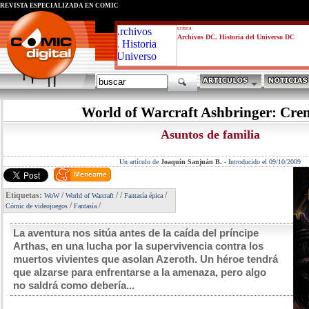
REVISTA ESPECIALIZADA EN CÓMIC
critica
Archivos DC. Historia del Universo DC
World of Warcraft Ashbringer: Cre
Asuntos de familia
Un artículo de
Joaquín Sanjuán B.
-
Introducido el 09/10/2009
Etiquetas:
/
/
/
/
WoW
World of Warcraft
Fantasía épica
/
/
Cómic de videojuegos
Fantasía
La aventura nos sitúa antes de la caída del príncipe
Arthas, en una lucha por la supervivencia contra los
muertos vivientes que asolan Azeroth. Un héroe tendrá
que alzarse para enfrentarse a la amenaza, pero algo
no saldrá como debería...