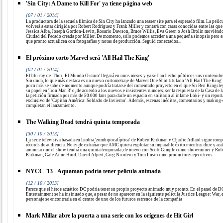
'Sin City: A Dame to Kill For' ya tiene página web
[07 / 01 / 2014]
La productora de la secuela fílmica de Sin City ha lanzado una teaser site para el esperado film. La pelíc
volverá a estar dirigida por Robert Rodríguez y Frank Miller y contará con caras conocidas entre las que
Jessica Alba, Joseph Gordon-Levitt, Rosario Dawson, Bruce Willis, Eva Green o Josh Brolin moviéndo
Ciudad del Pecado creada por Miller. De momento, sólo podemos acceder a una pequeña sinopsis pero 
que pronto actualicen con fotografías y notas de producción. Seguid conectados...
El próximo corto Marvel será 'All Hail The King'
[02 / 01 / 2014]
El blu-ray de 'Thor: El Mundo Oscuro' llegará en unos meses y ya se han hecho públicos sus contenidos
Sin duda, lo que más destaca es un nuevo cortometraje de Marvel One Shot titulado 'All Hail The King'
poco más se sabe de momento aunque podría tratarse del comentado proyecto en el que Sir Ben Kingsley
su papel en 'Iron Man 3' o, de acuerdo a los nuevos e insistentes rumores, ser la respuesta de la Casa de l
la petición firmada por más de 50.000 fans para darle un espacio en solitario al infame Loki- y un report
exclusivo de 'Capitán América: Soldado de Invierno'. Además, escenas inéditas, comentarios y making-
completan el lanzamiento.
The Walking Dead tendrá quinta temporada
[30 / 10 / 2013]
La serie televisiva basada en la obra 'zombipocalíptica' de Robert Kirkman y Charlie Adlard sigue rom
récords de audiencia. No es de extrañar que AMC quiera explotar su imparable éxito mientras dure y aca
anunciar que el show tendrá una quinta temporada, de nuevo con Scott Gimple como showrunner y Rob
Kirkman, Gale Anne Hurd, David Alpert, Greg Nicotero y Tom Luse como productores ejecutivos
NYCC '13 - Aquaman podría tener película animada
[12 / 10 / 2013]
Parece que el héroe acuático DC podría tener su propio proyecto animado muy pronto. En el panel de D
Entertainment se ha insinuado que, a pesar de no aparecer en la siguiente película Justice League: War, 
personaje se encontraría en el centro de uno de los futuros estrenos de la compañía
Mark Millar abre la puerta a una serie con los orígenes de Hit Girl