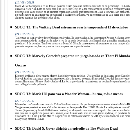
[11 / 08 / 2013]
Mark Millar ha sugerido en su foro el posible título para una historia centrada en su personaje Hit-Girl 
universo Kick Ass. Este no sería otro que Hit-Girl: Origins y, tal como avanza, vendría a recontar y amp
orígenes que ya se vieron en la primera entrega de la serie que protagoniza Dave Lizewski. Sin embargo,
no está seguro de si alguna vez la escribirá o cuándo estará lista, ya que comenta que va a estar 'muy oc
algunos asuntos los próximos dos años.'
SDCC '13: The Walking Dead estrena su cuarta temporada el 13 de octubre
[21 / 07 / 2013]
'Las cosas se van a volver increíblemente salvajes. Es una escalada', ha comentado Robert Kirkman acerc
cuarta temporada de la adaptación televisiva de su serie de zombis que llegará a las pantallas americanas
próximo 13 de octubre. También se estrena Scott M. Gimple como nuevo showrunner en una temporada
promete 'respuestas, horror y malos tiempos para los supervivientes.'
SDCC '13: Marvel y Gameloft preparan un juego basado en Thor: El Mundo
Oscuro
[21 / 07 / 2013]
El panel dedicado a los juegos Marvel ha dejado varias noticias. Una de ellas es la alianza entre Gamelo
Marvel Studios para crear un programa conectado a la nueva aventura fílmica del Dios del Trueno y que 
desarrollado para iPhone, iPad y Android. La fecha prevista de lanzamiento es noviembre para hacerla c
con la llegada de la película
SDCC '13: María Hill pone voz a Wonder Woman... bueno, más o menos
[20 / 07 / 2013]
Warner ha confirmado que la actriz Cobie Smulders -conocida por interpretar a nuestra adorada María Hi
Vengadores- prestará su voz a Wonder Woman en la esperada The LEGO Movie. La intérprete se une a 
Tatum (Superman) y Jonah Hill (Green Lantern) en el reparto de voces de esta películas que 'es verdade
rara para ser una película para niños. Vamos, es el film infantil más extraño jamás rodado', en palabras d
directores Phil Lord y Chris Miller. La película se estrena en febrero de 2014 y está rodada con una mez
CGI y stop motion LEGO
SDCC '13: David S. Goyer dirigirá un episodio de The Walking Dead