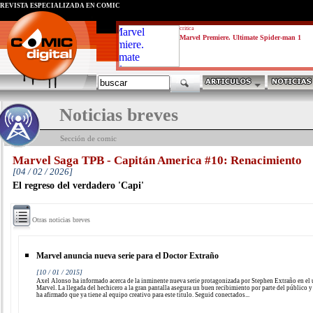
REVISTA ESPECIALIZADA EN CÓMIC
critica
Marvel Premiere. Ultimate Spider-man 1
Noticias breves
Sección de comic
Marvel Saga TPB - Capitán America #10: Renacimiento
[04 / 02 / 2026]
El regreso del verdadero 'Capi'
Otras noticias breves
Marvel anuncia nueva serie para el Doctor Extraño
[10 / 01 / 2015]
Axel Alonso ha informado acerca de la inminente nueva serie protagonizada por Stephen Extraño en el
Marvel. La llegada del hechicero a la gran pantalla asegura un buen recibimiento por parte del público 
ha afirmado que ya tiene al equipo creativo para este título. Seguid conectados...