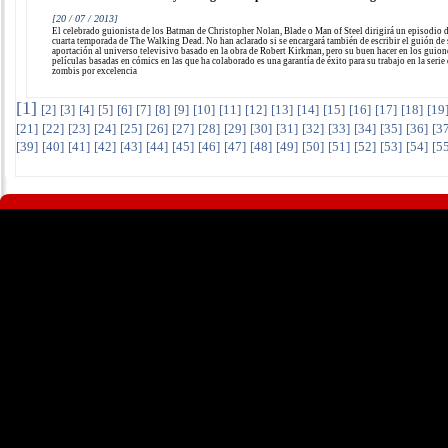
[20 / 07 / 2013]
El celebrado guionista de los Batman de Christopher Nolan, Blade o Man of Steel dirigirá un episodio d
cuarta temporada de The Walking Dead. No han aclarado si se encargará también de escribir el guión de
aportación al universo televisivo basado en la obra de Robert Kirkman, pero su buen hacer en los guion
películas basadas en cómics en las que ha colaborado es una garantía de éxito para su trabajo en la serie
zombis por excelencia
[
1
]
[
2
]
[
3
]
[
4
]
[
5
]
[
6
]
[
7
]
[
8
]
[
9
]
[
10
]
[
11
]
[
12
]
[
13
]
[
14
]
[
15
]
[
16
]
[
17
]
[
18
]
[
19
[
21
]
[
22
]
[
23
]
[
24
]
[
25
]
[
26
]
[
27
]
[
28
]
[
29
]
[
30
]
[
31
]
[
32
]
[
33
]
[
34
]
[
35
]
[
36
]
[
3
[
39
]
[
40
]
[
41
]
[
42
]
[
43
]
[
44
]
[
45
]
[
46
]
[
47
]
[
48
]
[
49
]
[
50
]
[
51
]
[
52
]
[
53
]
[
54
]
[
5