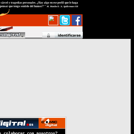
 cárcel y tragedias personales. ¿Hay algo en ese perfil que le haga
pensar que tengo sentido del humor?'"
M. Murdock / A. Spiderman #38