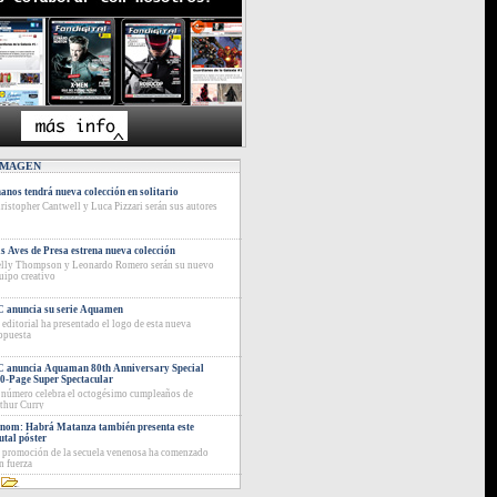
IMAGEN
anos tendrá nueva colección en solitario
ristopher Cantwell y Luca Pizzari serán sus autores
s Aves de Presa estrena nueva colección
lly Thompson y Leonardo Romero serán su nuevo
uipo creativo
 anuncia su serie Aquamen
 editorial ha presentado el logo de esta nueva
opuesta
 anuncia Aquaman 80th Anniversary Special
0-Page Super Spectacular
 número celebra el octogésimo cumpleaños de
thur Curry
nom: Habrá Matanza también presenta este
utal póster
 promoción de la secuela venenosa ha comenzado
n fuerza