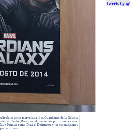
Tweets by @
película cósmica marveliana, Los Guardianes de la Galaxia.
 de São Paulo (Brasil) en el que vemos por primera vez a
ave Bautista como Drax el Destructor y los esperadísimos
pache Cohete