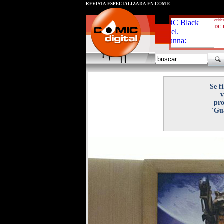
REVISTA ESPECIALIZADA EN CÓMIC
critic
DC B
Se f
v
pro
'Gu