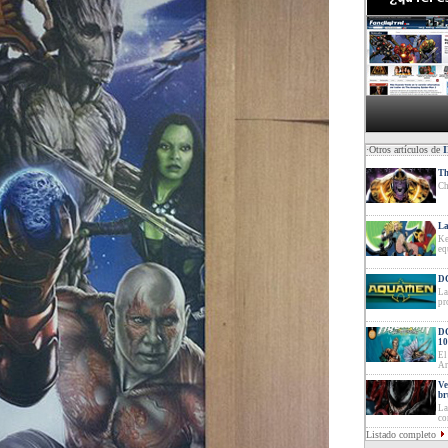
·Otros artículos de
Th
Ch
La
Ke
eq
DC
La
pr
DC
10
El
Ar
Ve
br
La
co
Listado completo