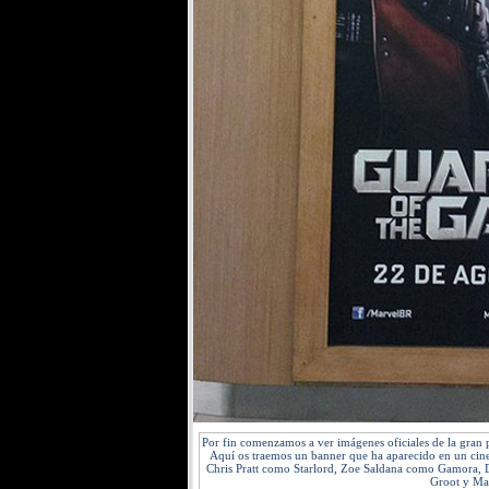
Por fin comenzamos a ver imágenes oficiales de la gran 
Aquí os traemos un banner que ha aparecido en un cine
Chris Pratt como Starlord, Zoe Saldana como Gamora, D
Groot y Ma