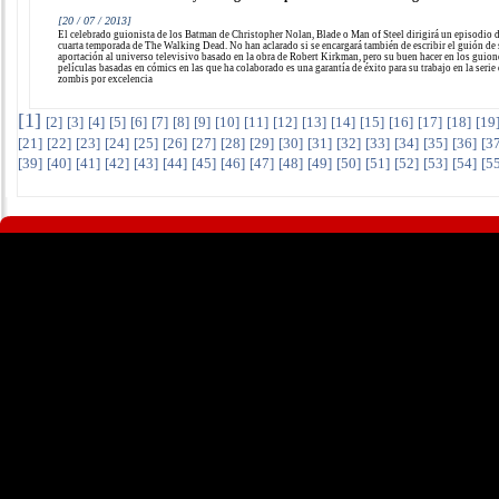
[20 / 07 / 2013]
El celebrado guionista de los Batman de Christopher Nolan, Blade o Man of Steel dirigirá un episodio d
cuarta temporada de The Walking Dead. No han aclarado si se encargará también de escribir el guión de
aportación al universo televisivo basado en la obra de Robert Kirkman, pero su buen hacer en los guion
películas basadas en cómics en las que ha colaborado es una garantía de éxito para su trabajo en la serie
zombis por excelencia
[
1
]
[
2
]
[
3
]
[
4
]
[
5
]
[
6
]
[
7
]
[
8
]
[
9
]
[
10
]
[
11
]
[
12
]
[
13
]
[
14
]
[
15
]
[
16
]
[
17
]
[
18
]
[
19
[
21
]
[
22
]
[
23
]
[
24
]
[
25
]
[
26
]
[
27
]
[
28
]
[
29
]
[
30
]
[
31
]
[
32
]
[
33
]
[
34
]
[
35
]
[
36
]
[
3
[
39
]
[
40
]
[
41
]
[
42
]
[
43
]
[
44
]
[
45
]
[
46
]
[
47
]
[
48
]
[
49
]
[
50
]
[
51
]
[
52
]
[
53
]
[
54
]
[
5