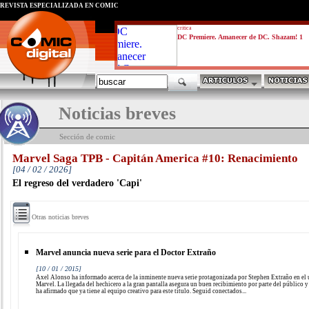
REVISTA ESPECIALIZADA EN CÓMIC
critica
DC Premiere. Amanecer de DC. Shazam! 1
Noticias breves
Sección de comic
Marvel Saga TPB - Capitán America #10: Renacimiento
[04 / 02 / 2026]
El regreso del verdadero 'Capi'
Otras noticias breves
Marvel anuncia nueva serie para el Doctor Extraño
[10 / 01 / 2015]
Axel Alonso ha informado acerca de la inminente nueva serie protagonizada por Stephen Extraño en el
Marvel. La llegada del hechicero a la gran pantalla asegura un buen recibimiento por parte del público 
ha afirmado que ya tiene al equipo creativo para este título. Seguid conectados...