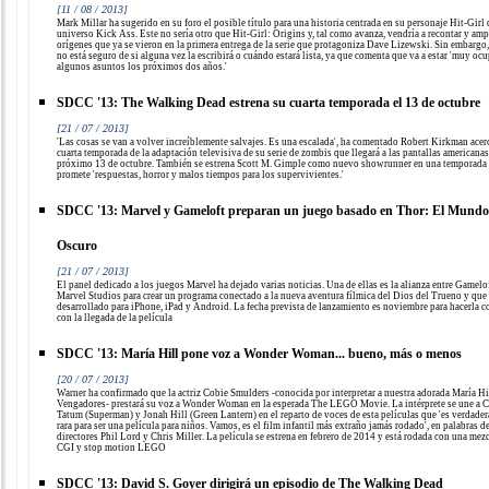
[11 / 08 / 2013]
Mark Millar ha sugerido en su foro el posible título para una historia centrada en su personaje Hit-Girl 
universo Kick Ass. Este no sería otro que Hit-Girl: Origins y, tal como avanza, vendría a recontar y amp
orígenes que ya se vieron en la primera entrega de la serie que protagoniza Dave Lizewski. Sin embargo,
no está seguro de si alguna vez la escribirá o cuándo estará lista, ya que comenta que va a estar 'muy oc
algunos asuntos los próximos dos años.'
SDCC '13: The Walking Dead estrena su cuarta temporada el 13 de octubre
[21 / 07 / 2013]
'Las cosas se van a volver increíblemente salvajes. Es una escalada', ha comentado Robert Kirkman acerc
cuarta temporada de la adaptación televisiva de su serie de zombis que llegará a las pantallas americanas
próximo 13 de octubre. También se estrena Scott M. Gimple como nuevo showrunner en una temporada
promete 'respuestas, horror y malos tiempos para los supervivientes.'
SDCC '13: Marvel y Gameloft preparan un juego basado en Thor: El Mundo
Oscuro
[21 / 07 / 2013]
El panel dedicado a los juegos Marvel ha dejado varias noticias. Una de ellas es la alianza entre Gamelo
Marvel Studios para crear un programa conectado a la nueva aventura fílmica del Dios del Trueno y que 
desarrollado para iPhone, iPad y Android. La fecha prevista de lanzamiento es noviembre para hacerla c
con la llegada de la película
SDCC '13: María Hill pone voz a Wonder Woman... bueno, más o menos
[20 / 07 / 2013]
Warner ha confirmado que la actriz Cobie Smulders -conocida por interpretar a nuestra adorada María Hi
Vengadores- prestará su voz a Wonder Woman en la esperada The LEGO Movie. La intérprete se une a 
Tatum (Superman) y Jonah Hill (Green Lantern) en el reparto de voces de esta películas que 'es verdade
rara para ser una película para niños. Vamos, es el film infantil más extraño jamás rodado', en palabras d
directores Phil Lord y Chris Miller. La película se estrena en febrero de 2014 y está rodada con una mez
CGI y stop motion LEGO
SDCC '13: David S. Goyer dirigirá un episodio de The Walking Dead