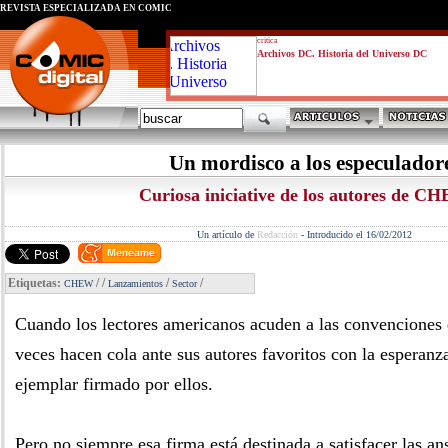
REVISTA ESPECIALIZADA EN CÓMIC
critica
Archivos DC. Historia del Universo DC
Un mordisco a los especulado​r
Curiosa iniciative de los autores de C
Un artículo de
Redacción
-
Introducido el 16/02/2012
Etiquetas:
/
/
/
/
CHEW
Lanzamientos
Sector
Cuando los lectores americanos acuden a las convenciones
veces hacen cola ante sus autores favoritos con la esperanz
ejemplar firmado por ellos.
Pero no siempre esa firma está destinada a satisfacer las an