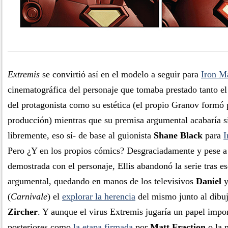
Extremis
se convirtió así en el modelo a seguir para
Iron M
cinematográfica del personaje que tomaba prestado tanto el
del protagonista como su estética (el propio Granov formó 
producción) mientras que su premisa argumental acabaría 
libremente, eso sí- de base al guionista
Shane Black
para
I
Pero ¿Y en los propios cómics? Desgraciadamente y pese a 
demostrada con el personaje, Ellis abandonó la serie tras e
argumental, quedando en manos de los televisivos
Daniel
(
Carnivale
) el
explorar la herencia
del mismo junto al dibu
Zircher
. Y aunque el virus Extremis jugaría un papel impor
posteriores como
la etapa firmada
por
Matt Fraction
o la 