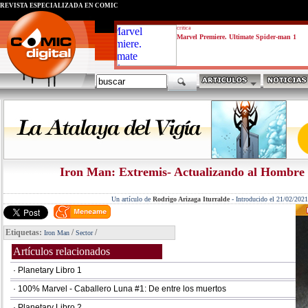
REVISTA ESPECIALIZADA EN CÓMIC
critica
Marvel Premiere. Ultimate Spider-man 1
Iron Man: Extremis- Actualizando al Hombre 
Un artículo de
Rodrigo Arizaga Iturralde
-
Introducido el 21/02/2021
Etiquetas:
/
/
Iron Man
Sector
Artículos relacionados
· Planetary Libro 1
· 100% Marvel - Caballero Luna #1: De entre los muertos
· Planetary Libro 2