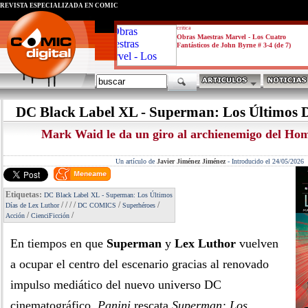
REVISTA ESPECIALIZADA EN CÓMIC
critica
Obras Maestras Marvel - Los Cuatro
Fantásticos de John Byrne # 3-4 (de 7)
DC Black Label XL - Superman: Los Últimos D
Mark Waid le da un giro al archienemigo del Ho
Un artículo de
Javier Jiménez Jiménez
-
Introducido el 24/05/2026
Etiquetas:
DC Black Label XL - Superman: Los Últimos
/
/
/
/
/
/
Días de Lex Luthor
DC COMICS
Superhéroes
/
/
Acción
CienciFicción
En tiempos en que
Superman
y
Lex Luthor
vuelven
a ocupar el centro del escenario gracias al renovado
impulso mediático del nuevo universo DC
cinematográfico,
Panini
rescata
Superman: Los