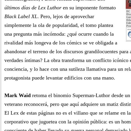
últimos días de Lex Luthor
en su imponente formato
DC 
Día
Black Label XL
. Pero, lejos de aprovechar
Gui
Dib
Edit
simplemente la ola de popularidad, el tomo plantea
Pre
PUN
una pregunta más incómoda: ¿qué ocurre cuando la
rivalidad más longeva de los cómics se ve obligada a
abandonar el terreno de los discursos grandilocuentes para a
verdades íntimas? La obra transforma un conflicto icónico
conciencia, y lo hace con una sutileza llamativa para un rel
protagonista puede levantar edificios con una mano.
Mark Waid
retoma el binomio Superman-Luthor desde un á
veterano reconocerá, pero que aquí adquiere un matiz distin
El Lex de estas páginas no es el villano que se relame en la
corporativo que juguetea con la opinión pública: es un hom
consciente de haber llevado su guerra personal demasiado 