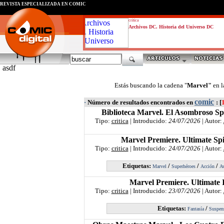
REVISTA ESPECIALIZADA EN CÓMIC
critica
Archivos DC. Historia del Universo DC
asdf
Estás buscando la cadena "
Marvel"
en l
comic
·
Número de resultados encontrados en
: [
Biblioteca Marvel. El Asombroso S
Tipo:
critica
| Introducido:
24/07/2026
| Autor:
Marvel Premiere. Ultimate Sp
Tipo:
critica
| Introducido:
24/07/2026
| Autor:
Etiquetas:
/
/
/
Marvel
Superhéroes
Acción
Av
Marvel Premiere. Ultimate 
Tipo:
critica
| Introducido:
23/07/2026
| Autor:
Etiquetas:
/
Fantasía
Suspen