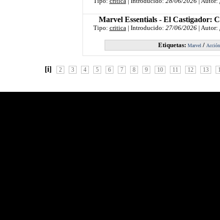
Tipo:
critica
| Introducido:
28/06/2026
| Autor:
Marvel Essentials - El Castigador: 
Tipo:
critica
| Introducido:
27/06/2026
| Autor:
Etiquetas:
/
Marvel
Acción
[i]
2
3
4
5
6
7
8
9
10
11
12
13