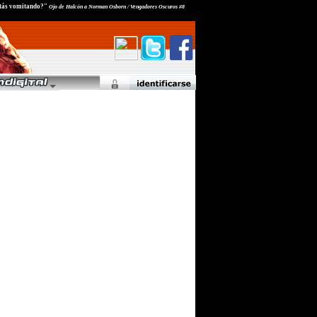
estás vomitando?"
Ojo de Halcón a Norman Osborn / Vengadores Oscuros #8