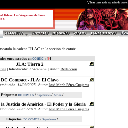
"¿Tú te crees toda esa mierda que 
a
el Deluxe. Los Vengadores de Jason
on 6
uscando la cadena "
JLA:"
en la sección de comic
comic
ados encontrados en
: [
9
]
JLA: Tierra 2
itica
| Introducido:
21/05/2026
| Autor:
Redacción
DC Compact - JLA: El Clavo
ntroducido:
14/09/2025
| Autor:
José María Pérez Cuajares
Etiquetas:
/
/
/
DC COMICS
Superhéroes
Acción
la Justicia de América - El Poder y la Gloria
ntroducido:
06/03/2018
| Autor:
José María Pérez Cuajares
Etiquetas:
/
/
DC COMICS
Superhéroes