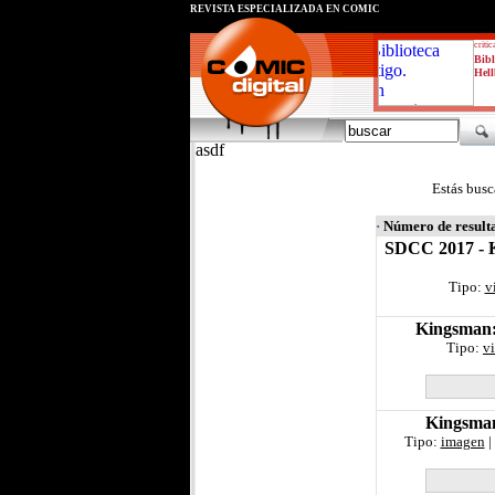
REVISTA ESPECIALIZADA EN CÓMIC
critic
Bibl
Hell
asdf
Estás busc
·
Número de result
SDCC 2017 - K
Tipo:
v
Kingsman: 
Tipo:
v
Kingsman
Tipo:
imagen
|