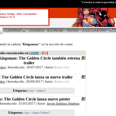
"La locura es como la gravedad, 
a
ioteca Vertigo. John Constantine:
blazer # 11-13
ando la cadena "
Kingsman:"
en la sección de comic
comic
ados encontrados en
: [
12
]
ingsman: The Golden Circle también estrena
trailer
ideo
| Introducido:
20/07/2017
| Autor:
Redacción
Tne Golden Circle lanza su nuevo trailer
ideo
| Introducido:
26/04/2017
| Autor:
Redacción
Etiquetas:
/
Cine + Cómic
: The Golden Circle lanza nuevo póster
 Introducido:
31/03/2017
| Autor:
Javier Jiménez Jiménez
Etiquetas:
/
/
Cine + Cómic
Póster