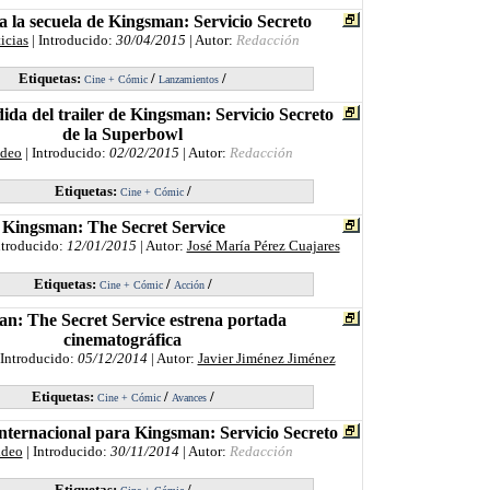
 la secuela de Kingsman: Servicio Secreto
icias
| Introducido:
30/04/2015
| Autor:
Redacción
Etiquetas:
/
/
Cine + Cómic
Lanzamientos
ida del trailer de Kingsman: Servicio Secreto
de la Superbowl
ideo
| Introducido:
02/02/2015
| Autor:
Redacción
Etiquetas:
/
Cine + Cómic
Kingsman: The Secret Service
ntroducido:
12/01/2015
| Autor:
José María Pérez Cuajares
Etiquetas:
/
/
Cine + Cómic
Acción
n: The Secret Service estrena portada
cinematográfica
 Introducido:
05/12/2014
| Autor:
Javier Jiménez Jiménez
Etiquetas:
/
/
Cine + Cómic
Avances
internacional para Kingsman: Servicio Secreto
ideo
| Introducido:
30/11/2014
| Autor:
Redacción
Etiquetas:
/