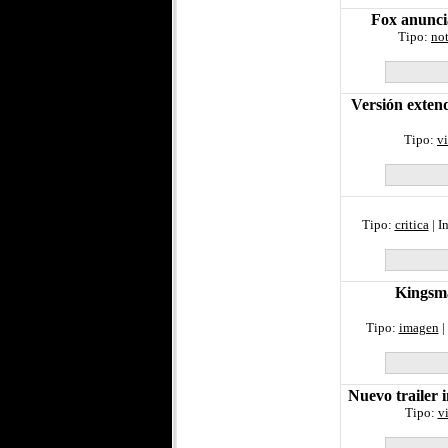
Fox anuncia
Tipo:
not
Versión extend
Tipo:
v
Tipo:
critica
| I
Kingsma
Tipo:
imagen
|
Nuevo trailer 
Tipo:
v