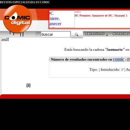
REVISTA ESPECIALIZADA EN CÓMIC
critica
DC Premiere. Amanecer de DC. Shazam! 1
asdf
Estás buscando la cadena "
Santuario"
en
comic
·
Número de resultados encontrados en
: [
Tipo:
| Introducido:
//
| Au
[i]