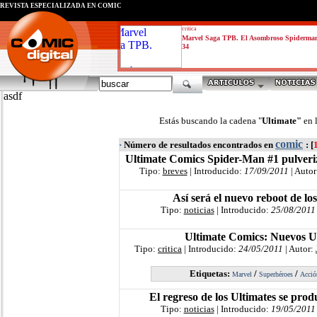
REVISTA ESPECIALIZADA EN CÓMIC
critica
Marvel Saga TPB. El Asombroso Spiderma
34
asdf
Estás buscando la cadena "
Ultimate"
en 
comic
·
Número de resultados encontrados en
: [
Ultimate Comics Spider-Man #1 pulveriz
Tipo:
breves
| Introducido:
17/09/2011
| Autor
Así será el nuevo reboot de lo
Tipo:
noticias
| Introducido:
25/08/2011
Ultimate Comics: Nuevos U
Tipo:
critica
| Introducido:
24/05/2011
| Autor:
Etiquetas:
/
/
Marvel
Superhéroes
Acció
El regreso de los Ultimates se prod
Tipo:
noticias
| Introducido:
19/05/2011