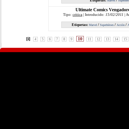
Etiquetas:
/
Marvel
Superhér
Ultimate Comics Vengadore
Tipo:
critica
| Introducido:
15/02/2011
| A
Etiquetas:
/
/
/
Marvel
Superhéroes
Acción
A
[i]
10
4
5
6
7
8
9
11
12
13
14
15