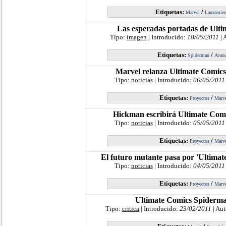
Etiquetas:
/
Marvel
Lanzamien
Las esperadas portadas de Ult
Tipo:
imagen
| Introducido:
18/05/2011
| 
Etiquetas:
/
Spiderman
Avanc
Marvel relanza Ultimate Comic
Tipo:
noticias
| Introducido:
06/05/2011
Etiquetas:
/
Proyectos
Marv
Hickman escribirá Ultimate Com
Tipo:
noticias
| Introducido:
05/05/2011
Etiquetas:
/
Proyectos
Marv
El futuro mutante pasa por 'Ultima
Tipo:
noticias
| Introducido:
04/05/2011
Etiquetas:
/
Proyectos
Marv
Ultimate Comics Spiderma
Tipo:
critica
| Introducido:
23/02/2011
| Aut