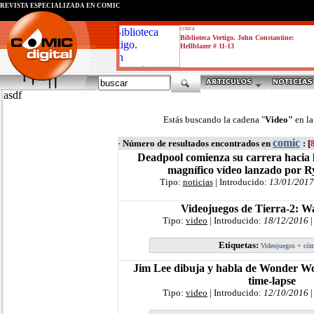
REVISTA ESPECIALIZADA EN CÓMIC
critica
Biblioteca Vertigo. John Constantine:
Hellblazer # 11-13
asdf
Estás buscando la cadena "
Video"
en l
comic
·
Número de resultados encontrados en
: [
Deadpool comienza su carrera hacia l
magnífico vídeo lanzado por 
Tipo:
noticias
| Introducido:
13/01/2017
Videojuegos de Tierra-2: 
Tipo:
video
| Introducido:
18/12/2016
|
Etiquetas:
Videojuegos + có
Jim Lee dibuja y habla de Wonder Wo
time-lapse
Tipo:
video
| Introducido:
12/10/2016
|