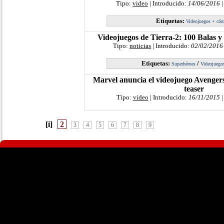
Tipo:
video
| Introducido:
14/06/2016
|
Etiquetas:
Videojuegos + có
Videojuegos de Tierra-2: 100 Balas 
Tipo:
noticias
| Introducido:
02/02/2016
Etiquetas:
/
Superhéroes
Videojuego
Marvel anuncia el videojuego Avenger
teaser
Tipo:
video
| Introducido:
16/11/2015
|
[i]
2
3
4
5
6
7
8
9