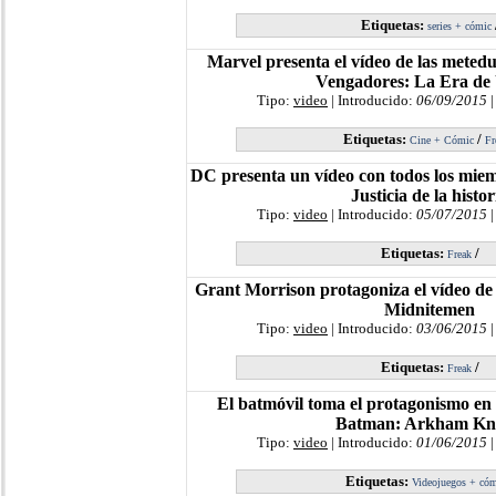
Etiquetas:
series + cómic
Marvel presenta el vídeo de las meted
Vengadores: La Era de 
Tipo:
video
| Introducido:
06/09/2015
|
Etiquetas:
/
Cine + Cómic
Fr
DC presenta un vídeo con todos los miem
Justicia de la histor
Tipo:
video
| Introducido:
05/07/2015
|
Etiquetas:
/
Freak
Grant Morrison protagoniza el vídeo de 
Midnitemen
Tipo:
video
| Introducido:
03/06/2015
|
Etiquetas:
/
Freak
El batmóvil toma el protagonismo en 
Batman: Arkham Kn
Tipo:
video
| Introducido:
01/06/2015
|
Etiquetas:
Videojuegos + có