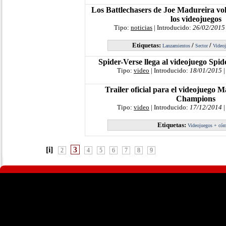
Los Battlechasers de Joe Madureira vol
los videojuegos
Tipo:
noticias
| Introducido:
26/02/2015
Etiquetas:
/
/
Lanzamientos
Sector
Video
Spider-Verse llega al videojuego Spi
Tipo:
video
| Introducido:
18/01/2015
|
Trailer oficial para el videojuego M
Champions
Tipo:
video
| Introducido:
17/12/2014
|
Etiquetas:
Videojuegos + có
[i]
3
2
4
5
6
7
8
9