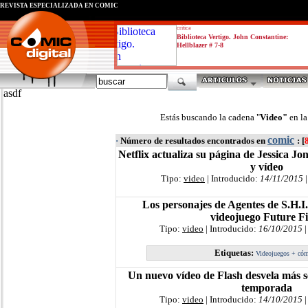
REVISTA ESPECIALIZADA EN CÓMIC
critica
Biblioteca Vertigo. John Constantine:
Hellblazer # 7-8
asdf
Estás buscando la cadena "
Video"
en l
comic
·
Número de resultados encontrados en
: [
Netflix actualiza su página de Jessica J
y vídeo
Tipo:
video
| Introducido:
14/11/2015
|
Los personajes de Agentes de S.H.I.
videojuego Future F
Tipo:
video
| Introducido:
16/10/2015
|
Etiquetas:
Videojuegos + có
Un nuevo vídeo de Flash desvela más s
temporada
Tipo:
video
| Introducido:
14/10/2015
|