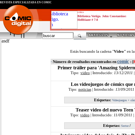
REVISTA ESPECIALIZADA EN CÓMIC
critica
Biblioteca Vertigo. John Constantine:
Hellblazer # 7-8
asdf
Estás buscando la cadena "
Video"
en l
comic
·
Número de resultados encontrados en
: [
Primer tráiler para 'Amazing Spiderm
Tipo:
video
| Introducido:
13/12/2011
|
Los videojuegos de cómics que 
Tipo:
noticias
| Introducido:
13/09/2011
Etiquetas:
Videojuegos + có
Teaser video del nuevo Teen 
Tipo:
video
| Introducido:
11/09/2011
|
Etiquetas:
/
Sector