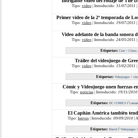
Intrigante video del rodaje de The 
Tipo:
video
| Introducido:
31/07/2011
|
Primer vídeo de la 2ª temporada de Lo
Tipo:
video
| Introducido:
19/07/2011
|
Video adelanto de la banda sonora 
Tipo:
video
| Introducido:
24/05/2011
|
Etiquetas:
Cine + Cómic
Tráiler del videojuego de Gre
Tipo:
video
| Introducido:
15/02/2011
|
Etiquetas:
Videojuegos + có
Cómic y Videojuego unen fuerzas e
Tipo:
noticias
| Introducido:
19/11/2010
Etiquetas:
/
DC COMICS
Lanzam
El Capitán América también tend
Tipo:
breves
| Introducido:
09/09/2010
| 
Etiquetas:
/
Marvel
Videojuegos 