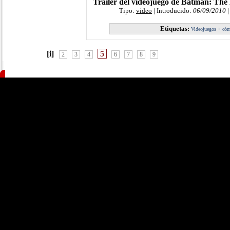
Tráiler del videojuego de Batman: The
Tipo:
video
| Introducido:
06/09/2010
|
Etiquetas:
Videojuegos + có
[i]
5
2
3
4
6
7
8
9