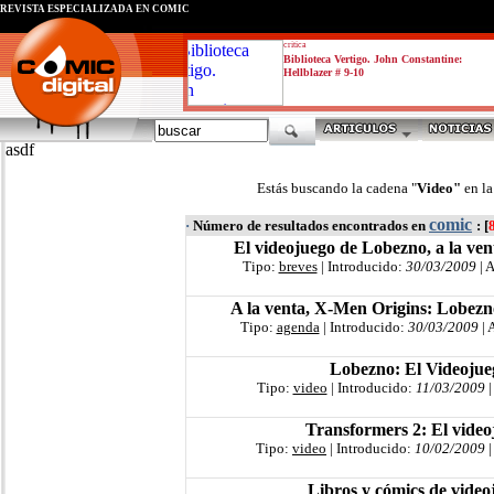
REVISTA ESPECIALIZADA EN CÓMIC
critica
Biblioteca Vertigo. John Constantine:
Hellblazer # 9-10
asdf
Estás buscando la cadena "
Video"
en l
comic
·
Número de resultados encontrados en
: [
El videojuego de Lobezno, a la ven
Tipo:
breves
| Introducido:
30/03/2009
| 
A la venta, X-Men Origins: Lobezno
Tipo:
agenda
| Introducido:
30/03/2009
| 
Lobezno: El Videojue
Tipo:
video
| Introducido:
11/03/2009
|
Transformers 2: El video
Tipo:
video
| Introducido:
10/02/2009
|
Libros y cómics de video