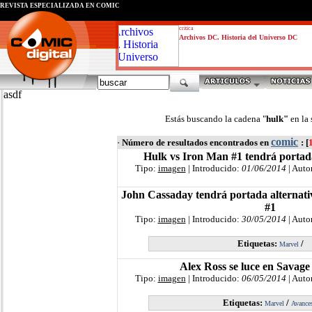
REVISTA ESPECIALIZADA EN CÓMIC
critica
Archivos DC. Historia del Universo DC
asdf
Estás buscando la cadena "
hulk"
en la
comic
·
Número de resultados encontrados en
: [
Hulk vs Iron Man #1 tendrá porta
Tipo:
imagen
| Introducido:
01/06/2014
| Auto
John Cassaday tendrá portada alternat
#1
Tipo:
imagen
| Introducido:
30/05/2014
| Auto
Etiquetas:
/
Marvel
Alex Ross se luce en Savage
Tipo:
imagen
| Introducido:
06/05/2014
| Auto
Etiquetas:
/
Marvel
Avance