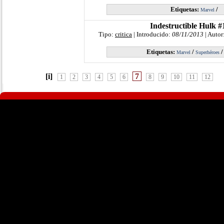
Etiquetas:
/
Marvel
Indestructible Hulk #
Tipo:
critica
| Introducido:
08/11/2013
| Autor
Etiquetas:
/
Marvel
Superhéroes
[i]
7
1
2
3
4
5
6
8
9
10
11
12