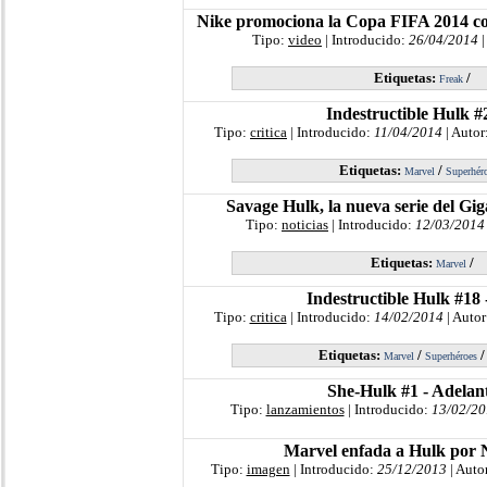
Nike promociona la Copa FIFA 2014 co
Tipo:
video
| Introducido:
26/04/2014
|
Etiquetas:
/
Freak
Indestructible Hulk #
Tipo:
critica
| Introducido:
11/04/2014
| Autor
Etiquetas:
/
Marvel
Superhér
Savage Hulk, la nueva serie del Gi
Tipo:
noticias
| Introducido:
12/03/2014
Etiquetas:
/
Marvel
Indestructible Hulk #18 
Tipo:
critica
| Introducido:
14/02/2014
| Autor
Etiquetas:
/
Marvel
Superhéroes
She-Hulk #1 - Adelan
Tipo:
lanzamientos
| Introducido:
13/02/20
Marvel enfada a Hulk por 
Tipo:
imagen
| Introducido:
25/12/2013
| Auto