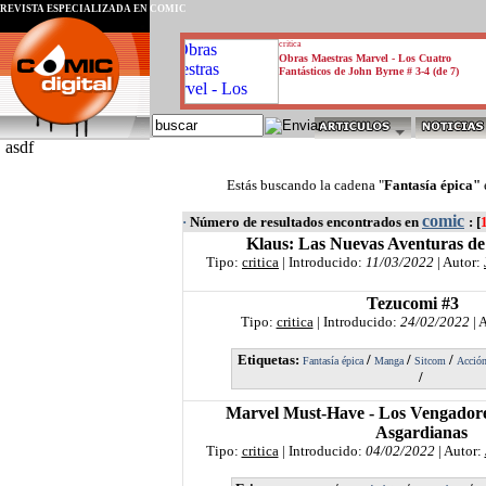
REVISTA ESPECIALIZADA EN CÓMIC
critica
Obras Maestras Marvel - Los Cuatro
Fantásticos de John Byrne # 3-4 (de 7)
asdf
Estás buscando la cadena "
Fantasía épica"
comic
·
Número de resultados encontrados en
: [
Klaus: Las Nuevas Aventuras de
Tipo:
critica
| Introducido:
11/03/2022
| Autor:
Tezucomi #3
Tipo:
critica
| Introducido:
24/02/2022
| 
Etiquetas:
/
/
/
Fantasía épica
Manga
Sitcom
Acció
/
Marvel Must-Have - Los Vengadore
Asgardianas
Tipo:
critica
| Introducido:
04/02/2022
| Autor: