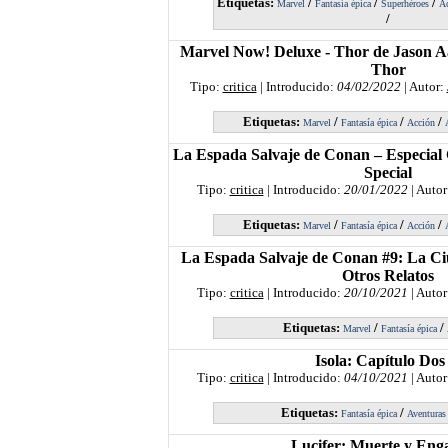
Etiquetas:
/
/
/
Marvel
Fantasía épica
Superhéroes
A
/
Marvel Now! Deluxe - Thor de Jason A
Thor
Tipo:
critica
| Introducido:
04/02/2022
| Autor:
Etiquetas:
/
/
/
Marvel
Fantasía épica
Acción
La Espada Salvaje de Conan – Especial
Special
Tipo:
critica
| Introducido:
20/01/2022
| Autor
Etiquetas:
/
/
/
Marvel
Fantasía épica
Acción
La Espada Salvaje de Conan #9: La Ci
Otros Relatos
Tipo:
critica
| Introducido:
20/10/2021
| Autor
Etiquetas:
/
/
Marvel
Fantasía épica
Isola: Capítulo Dos
Tipo:
critica
| Introducido:
04/10/2021
| Autor
Etiquetas:
/
Fantasía épica
Aventuras
Lucifer: Muerte y Eng