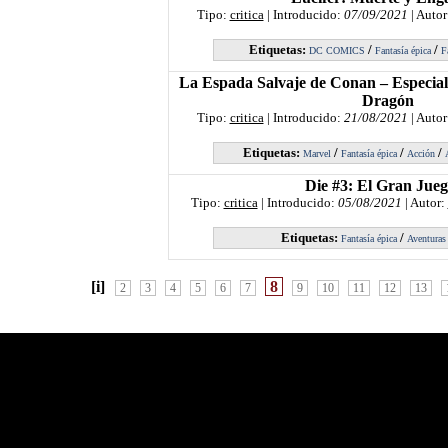
Tipo:
critica
| Introducido:
07/09/2021
| Autor
Etiquetas:
/
/
DC COMICS
Fantasía épica
F
La Espada Salvaje de Conan – Especial
Dragón
Tipo:
critica
| Introducido:
21/08/2021
| Autor
Etiquetas:
/
/
/
Marvel
Fantasía épica
Acción
Die #3: El Gran Jue
Tipo:
critica
| Introducido:
05/08/2021
| Autor:
Etiquetas:
/
Fantasía épica
Aventuras
[i]
8
2
3
4
5
6
7
9
10
11
12
13