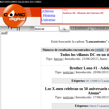
REVISTA ESPECIALIZADA EN CÓMIC
critica
Archivos DC. Historia del Universo DC
asdf
Estás buscando la cadena "
Lanzamientos"
comic
·
Número de resultados encontrados en
: [
Todos los villanos DC en un 
Tipo:
breves
| Introducido:
23/06/2013
| Autor:
Brother Lono #1 - Adel
Tipo:
noticias
| Introducido:
20/06/2013
Etiquetas:
/
DC COMICS
Lanzam
Los X-men celebran su 50 aniversario 
Atomo”
Tipo:
noticias
| Introducido:
17/06/2013
Etiquetas:
/
Marvel
Lanzamien