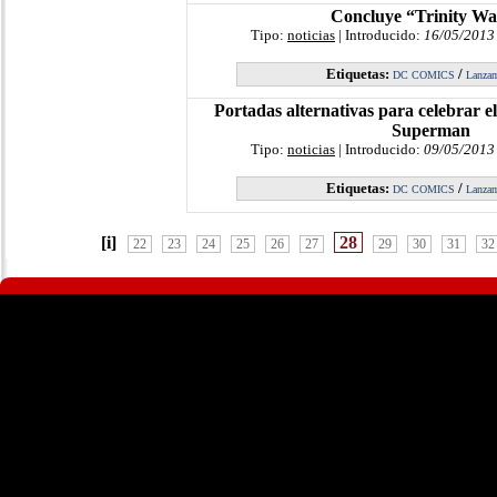
Concluye “Trinity Wa
Tipo:
noticias
| Introducido:
16/05/2013
Etiquetas:
/
DC COMICS
Lanzam
Portadas alternativas para celebrar el
Superman
Tipo:
noticias
| Introducido:
09/05/2013
Etiquetas:
/
DC COMICS
Lanzam
[i]
28
22
23
24
25
26
27
29
30
31
32