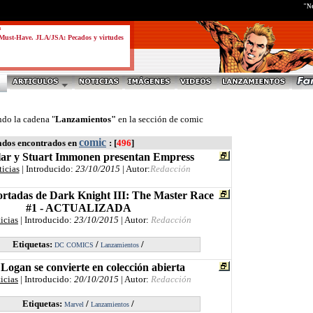
"No
a
Must-Have. JLA/JSA: Pecados y virtudes
ndo la cadena "
Lanzamientos"
en la sección de comic
comic
ados encontrados en
: [
496
]
ar y Stuart Immonen presentan Empress
ticias
| Introducido:
23/10/2015
| Autor:
Redacción
rtadas de Dark Knight III: The Master Race
#1 - ACTUALIZADA
icias
| Introducido:
23/10/2015
| Autor:
Redacción
Etiquetas:
/
/
DC COMICS
Lanzamientos
 Logan se convierte en colección abierta
icias
| Introducido:
20/10/2015
| Autor:
Redacción
Etiquetas:
/
/
Marvel
Lanzamientos