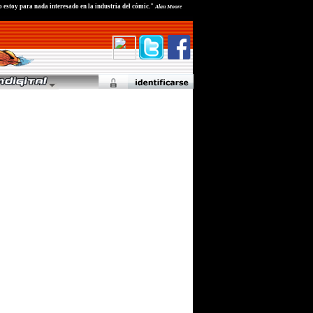
 estoy para nada interesado en la industria del cómic."
Alan Moore