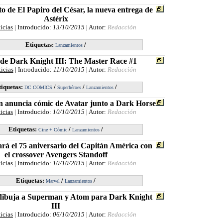
o de El Papiro del César, la nueva entrega de
Astérix
icias
| Introducido:
13/10/2015
| Autor:
Redacción
Etiquetas:
/
Lanzamientos
de Dark Knight III: The Master Race #1
icias
| Introducido:
11/10/2015
| Autor:
Redacción
tiquetas:
/
/
/
DC COMICS
Superhéroes
Lanzamientos
anuncia cómic de Avatar junto a Dark Horse
icias
| Introducido:
10/10/2015
| Autor:
Redacción
Etiquetas:
/
/
Cine + Cómic
Lanzamientos
rá el 75 aniversario del Capitán América con
el crossover Avengers Standoff
icias
| Introducido:
10/10/2015
| Autor:
Redacción
Etiquetas:
/
/
Marvel
Lanzamientos
dibuja a Superman y Atom para Dark Knight
III
icias
| Introducido:
06/10/2015
| Autor:
Redacción