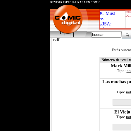
REVISTA ESPECIALIZADA EN CÓMIC
critic
DC 
asdf
Estás busca
·
Número de result
Mark Mill
Tipo:
no
Las muchas po
Tipo:
not
El Viejo
Tipo:
not