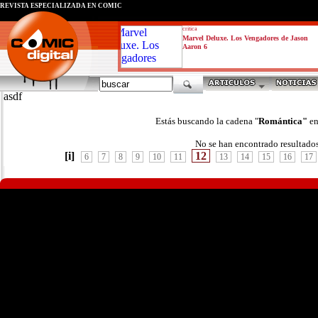
REVISTA ESPECIALIZADA EN CÓMIC
critica
Marvel Deluxe. Los Vengadores de Jason
Aaron 6
asdf
Estás buscando la cadena "
Romántica"
en
No se han encontrado resultado
[i]
12
6
7
8
9
10
11
13
14
15
16
17