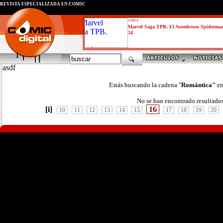
REVISTA ESPECIALIZADA EN CÓMIC
critica
Marvel Saga TPB. El Asombroso Spiderma
34
asdf
Estás buscando la cadena "
Romántica"
en
No se han encontrado resultado
[i]
16
10
11
12
13
14
15
17
18
19
20