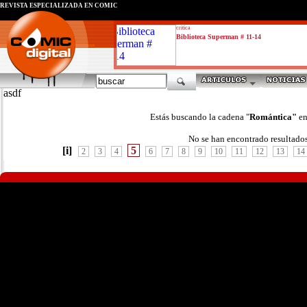
REVISTA ESPECIALIZADA EN CÓMIC
critica
Biblioteca Superman # 11-14
asdf
Estás buscando la cadena "
Romántica"
en
No se han encontrado resultado
[i]
5
2
3
4
6
7
8
9
10
11
12
13
14