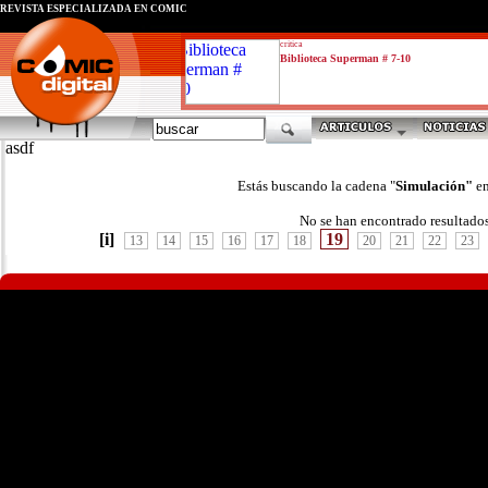
REVISTA ESPECIALIZADA EN CÓMIC
critica
Biblioteca Superman # 7-10
asdf
Estás buscando la cadena "
Simulación"
en
No se han encontrado resultado
[i]
19
13
14
15
16
17
18
20
21
22
23