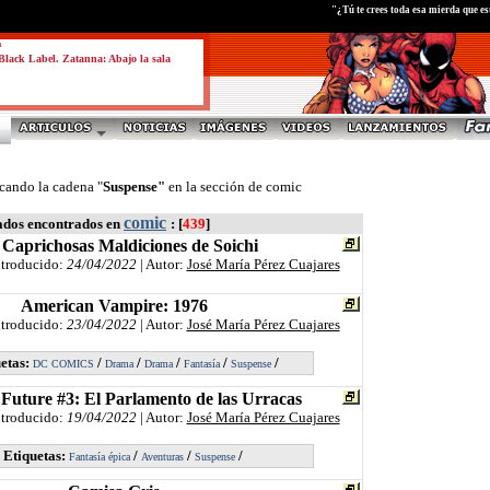
"¿Tú te crees toda esa mierda que 
a
lack Label. Zatanna: Abajo la sala
cando la cadena "
Suspense"
en la sección de comic
comic
ados encontrados en
: [
439
]
 Caprichosas Maldiciones de Soichi
ntroducido:
24/04/2022
| Autor:
José María Pérez Cuajares
American Vampire: 1976
ntroducido:
23/04/2022
| Autor:
José María Pérez Cuajares
etas:
/
/
/
/
/
DC COMICS
Drama
Drama
Fantasía
Suspense
Future #3: El Parlamento de las Urracas
ntroducido:
19/04/2022
| Autor:
José María Pérez Cuajares
Etiquetas:
/
/
/
Fantasía épica
Aventuras
Suspense