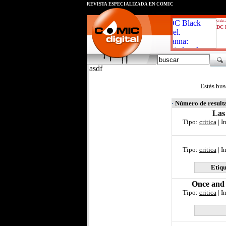
REVISTA ESPECIALIZADA EN CÓMIC
critic
DC B
asdf
Estás bus
·
Número de result
Las
Tipo:
critica
| I
Tipo:
critica
| I
Etiqu
Once and 
Tipo:
critica
| I