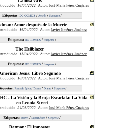
Camisa Gris
ntroducido:
16/04/2022
| Autor:
José María Pérez Cuajares
Etiquetas:
/
/
/
DC COMICS
Acción
Suspense
dman: Amor después de la Muerte
Introducido:
16/04/2022
| Autor:
Javier Jiménez Jiménez
Etiquetas:
/
/
DC COMICS
Suspense
The Hellblazer
Introducido:
15/04/2022
| Autor:
Javier Jiménez Jiménez
Etiquetas:
/
/
DC COMICS
Suspense
American Jesus: Libro Segundo
ntroducido:
10/04/2022
| Autor:
José María Pérez Cuajares
tiquetas:
/
/
/
/
Fantasía épica
Drama
Drama
Suspense
C - La Visión y la Bruja Escarlata: La Vida
en Leonia Street
ntroducido:
24/03/2022
| Autor:
José María Pérez Cuajares
Etiquetas:
/
/
/
Marvel
Superhéroes
Suspense
Batman: El Impostor