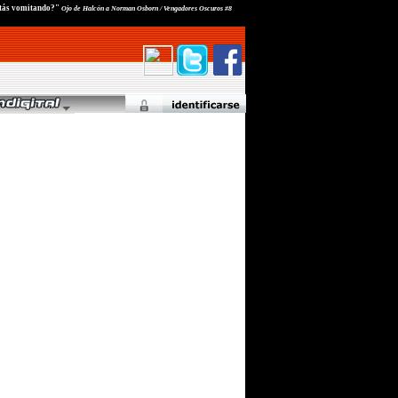
estás vomitando?"
Ojo de Halcón a Norman Osborn / Vengadores Oscuros #8