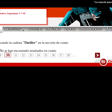
"Un cobarde muere
a
ioteca Superman # 7-10
scando la cadena "
Thriller"
en la sección de comic
No se han encontrado resultados en comic
30
...
9
31
32
33
34
35
36
37
38