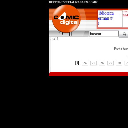
REVISTA ESPECIALIZADA EN CÓMIC
critic
Bibl
asdf
Estás bu
[i]
24
25
26
27
28
2