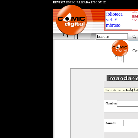
REVISTA ESPECIALIZADA EN CÓMIC
critic
Bibl
15-1
Con
Envío de mail a
JosÃƒÂ© 
·
Nombre:
·
Asunto: