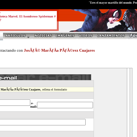
"Eres el mayor martillo del mundo. Per
a
ioteca Marvel. El Asombroso Spiderman #
7
tactando con
JosÃƒÂ© MarÃƒÂ­a PÃƒÂ©rez Cuajares
MarÃƒÂ­a PÃƒÂ©rez Cuajares
, rellena el formulario
·
e-
mail: