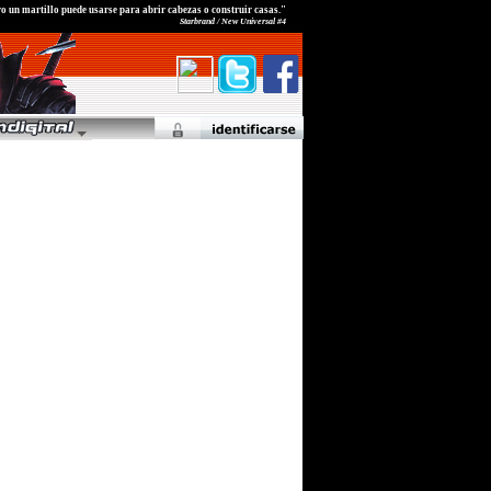
o un martillo puede usarse para abrir cabezas o construir casas."
Starbrand / New Universal #4