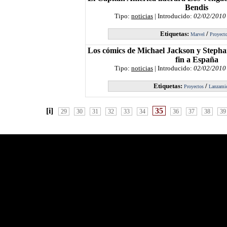
Bendis
Tipo:
noticias
| Introducido:
02/02/2010
Etiquetas:
/
Marvel
Proyect
Los cómics de Michael Jackson y Stepha
fin a España
Tipo:
noticias
| Introducido:
02/02/2010
Etiquetas:
/
Proyectos
Lanzami
[i]
35
29
30
31
32
33
34
36
37
38
39