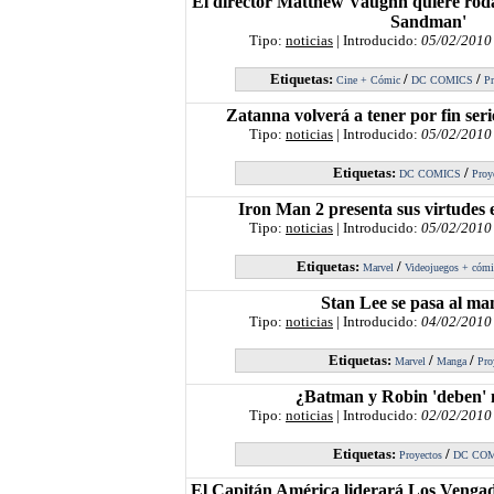
El director Matthew Vaughn quiere rodar
Sandman'
Tipo:
noticias
| Introducido:
05/02/2010
Etiquetas:
/
/
Cine + Cómic
DC COMICS
Pr
Zatanna volverá a tener por fin seri
Tipo:
noticias
| Introducido:
05/02/2010
Etiquetas:
/
DC COMICS
Proy
Iron Man 2 presenta sus virtudes
Tipo:
noticias
| Introducido:
05/02/2010
Etiquetas:
/
Marvel
Videojuegos + cómi
Stan Lee se pasa al ma
Tipo:
noticias
| Introducido:
04/02/2010
Etiquetas:
/
/
Marvel
Manga
Pro
¿Batman y Robin 'deben' 
Tipo:
noticias
| Introducido:
02/02/2010
Etiquetas:
/
Proyectos
DC CO
El Capitán América liderará Los Vengad