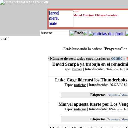
REVISTA ESPECIALIZADA EN CÓMIC
critica
Marvel Premiere. Ultimate Invasion
asdf
Estás buscando la cadena "
Proyectos"
en
comic
·
Número de resultados encontrados en
: [
David Scarpa ya trabaja en el renacimi
Tipo:
breves
| Introducido:
10/02/2010
| 
Luke Cage liderará los Thunderbolts 
Tipo:
noticias
| Introducido:
10/02/2010
Etiquetas:
/
Proyectos
Marv
Marvel apuesta fuerte por Los Veng
Tipo:
noticias
| Introducido:
09/02/2010
Etiquetas:
/
Proyectos
Marv