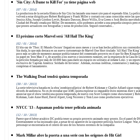
'Sin City: A Dame to Kill For' ya tiene página web
[07 / 01 / 2014]
La productora de la secuela fílmica de Sin City ha lanzado una teaser site para el esperado film. La pelíc
volverá a estar dirigida por Robert Rodríguez y Frank Miller y contará con caras conocidas entre las que
Jessica Alba, Joseph Gordon-Levitt, Rosario Dawson, Bruce Willis, Eva Green o Josh Brolin moviéndo
Ciudad del Pecado creada por Miller. De momento, sólo podemos acceder a una pequeña sinopsis pero 
que pronto actualicen con fotografías y notas de producción. Seguid conectados...
El próximo corto Marvel será 'All Hail The King'
[02 / 01 / 2014]
El blu-ray de 'Thor: El Mundo Oscuro' llegará en unos meses y ya se han hecho públicos sus contenidos
Sin duda, lo que más destaca es un nuevo cortometraje de Marvel One Shot titulado 'All Hail The King'
poco más se sabe de momento aunque podría tratarse del comentado proyecto en el que Sir Ben Kingsley
su papel en 'Iron Man 3' o, de acuerdo a los nuevos e insistentes rumores, ser la respuesta de la Casa de l
la petición firmada por más de 50.000 fans para darle un espacio en solitario al infame Loki- y un report
exclusivo de 'Capitán América: Soldado de Invierno'. Además, escenas inéditas, comentarios y making-
completan el lanzamiento.
The Walking Dead tendrá quinta temporada
[30 / 10 / 2013]
La serie televisiva basada en la obra 'zombipocalíptica' de Robert Kirkman y Charlie Adlard sigue rom
récords de audiencia. No es de extrañar que AMC quiera explotar su imparable éxito mientras dure y aca
anunciar que el show tendrá una quinta temporada, de nuevo con Scott Gimple como showrunner y Rob
Kirkman, Gale Anne Hurd, David Alpert, Greg Nicotero y Tom Luse como productores ejecutivos
NYCC '13 - Aquaman podría tener película animada
[12 / 10 / 2013]
Parece que el héroe acuático DC podría tener su propio proyecto animado muy pronto. En el panel de D
Entertainment se ha insinuado que, a pesar de no aparecer en la siguiente película Justice League: War, 
personaje se encontraría en el centro de uno de los futuros estrenos de la compañía
Mark Millar abre la puerta a una serie con los orígenes de Hit Girl