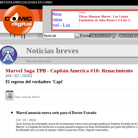
REVISTA ESPECIALIZADA EN CÓMIC
critica
Obras Maestras Marvel - Los Cuatro
Fantásticos de John Byrne # 3-4 (de 7)
Noticias breves
Sección de comic
Marvel Saga TPB - Capitán America #10: Renacimiento
[04 / 02 / 2026]
El regreso del verdadero 'Capi'
Otras noticias breves
Marvel anuncia nueva serie para el Doctor Extraño
[10 / 01 / 2015]
Axel Alonso ha informado acerca de la inminente nueva serie protagonizada por Stephen Extraño en el
Marvel. La llegada del hechicero a la gran pantalla asegura un buen recibimiento por parte del público 
ha afirmado que ya tiene al equipo creativo para este título. Seguid conectados...