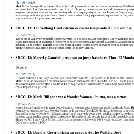
[11 / 08 / 2013]
Mark Millar ha sugerido en su foro el posible título para una historia centrada en su personaje Hit-Girl 
universo Kick Ass. Este no sería otro que Hit-Girl: Origins y, tal como avanza, vendría a recontar y amp
orígenes que ya se vieron en la primera entrega de la serie que protagoniza Dave Lizewski. Sin embargo,
no está seguro de si alguna vez la escribirá o cuándo estará lista, ya que comenta que va a estar 'muy oc
algunos asuntos los próximos dos años.'
SDCC '13: The Walking Dead estrena su cuarta temporada el 13 de octubre
[21 / 07 / 2013]
'Las cosas se van a volver increíblemente salvajes. Es una escalada', ha comentado Robert Kirkman acerc
cuarta temporada de la adaptación televisiva de su serie de zombis que llegará a las pantallas americanas
próximo 13 de octubre. También se estrena Scott M. Gimple como nuevo showrunner en una temporada
promete 'respuestas, horror y malos tiempos para los supervivientes.'
SDCC '13: Marvel y Gameloft preparan un juego basado en Thor: El Mundo
Oscuro
[21 / 07 / 2013]
El panel dedicado a los juegos Marvel ha dejado varias noticias. Una de ellas es la alianza entre Gamelo
Marvel Studios para crear un programa conectado a la nueva aventura fílmica del Dios del Trueno y que 
desarrollado para iPhone, iPad y Android. La fecha prevista de lanzamiento es noviembre para hacerla c
con la llegada de la película
SDCC '13: María Hill pone voz a Wonder Woman... bueno, más o menos
[20 / 07 / 2013]
Warner ha confirmado que la actriz Cobie Smulders -conocida por interpretar a nuestra adorada María Hi
Vengadores- prestará su voz a Wonder Woman en la esperada The LEGO Movie. La intérprete se une a 
Tatum (Superman) y Jonah Hill (Green Lantern) en el reparto de voces de esta películas que 'es verdade
rara para ser una película para niños. Vamos, es el film infantil más extraño jamás rodado', en palabras d
directores Phil Lord y Chris Miller. La película se estrena en febrero de 2014 y está rodada con una mez
CGI y stop motion LEGO
SDCC '13: David S. Goyer dirigirá un episodio de The Walking Dead