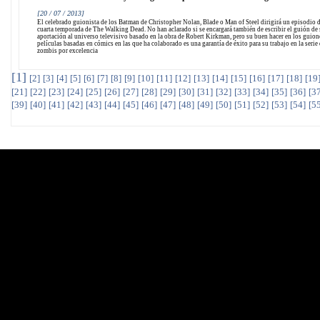
[20 / 07 / 2013]
El celebrado guionista de los Batman de Christopher Nolan, Blade o Man of Steel dirigirá un episodio d
cuarta temporada de The Walking Dead. No han aclarado si se encargará también de escribir el guión de
aportación al universo televisivo basado en la obra de Robert Kirkman, pero su buen hacer en los guion
películas basadas en cómics en las que ha colaborado es una garantía de éxito para su trabajo en la serie
zombis por excelencia
[
1
]
[
2
]
[
3
]
[
4
]
[
5
]
[
6
]
[
7
]
[
8
]
[
9
]
[
10
]
[
11
]
[
12
]
[
13
]
[
14
]
[
15
]
[
16
]
[
17
]
[
18
]
[
19
[
21
]
[
22
]
[
23
]
[
24
]
[
25
]
[
26
]
[
27
]
[
28
]
[
29
]
[
30
]
[
31
]
[
32
]
[
33
]
[
34
]
[
35
]
[
36
]
[
3
[
39
]
[
40
]
[
41
]
[
42
]
[
43
]
[
44
]
[
45
]
[
46
]
[
47
]
[
48
]
[
49
]
[
50
]
[
51
]
[
52
]
[
53
]
[
54
]
[
5