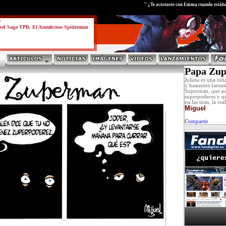
test
"'¿Te acostaste con Emma cuando estába
a
vel Saga TPB. El Asombroso Spiderman
Papa Zu
Julieta es una niñ
y bastantes fantas
Superman, que pu
superpoderes y qu
en las tiras, la re
Miguel
Compartir