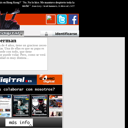
is en Hong Kong?' 'No. No lo hice. Me mantuvo despierto toda la
noche'"
Jean Grey / Scott Summers, X-Men vol. 2 #77
perman
a de 4 años, tiene un gracioso zeceo
ías. Una de ellas es que su papa es
ede con todo, que tiene
e puede volar. Pero, como se verá
alidad es muy distinta...