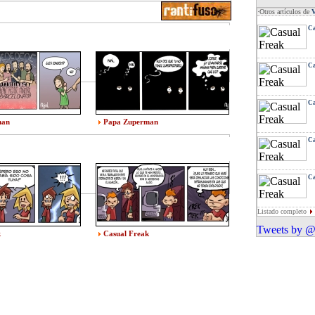
·Otros artículos de
Ca
Ca
Ca
man
Papa Zuperman
Ca
Ca
Listado completo
Tweets by @
k
Casual Freak