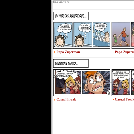
Una viñeta de
Papa Zuperman
Papa Zuper
Casual Freak
Casual Frea