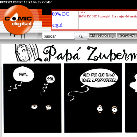
REVISTA ESPECIALIZADA EN CÓMIC
critica
100% DC HC Supergirl: La mujer del mañ