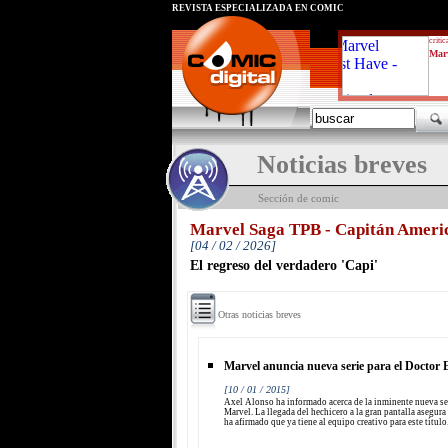
REVISTA ESPECIALIZADA EN CÓMIC
critic
Marv
Noticias breves
Sección de comic
Marvel Saga TPB - Capitán Ameri
[04 / 02 / 2026]
El regreso del verdadero 'Capi'
Otras noticias breves
Marvel anuncia nueva serie para el Doctor 
[10 / 01 / 2015]
Axel Alonso ha informado acerca de la inminente nueva se
Marvel. La llegada del hechicero a la gran pantalla asegur
ha afirmado que ya tiene al equipo creativo para este título