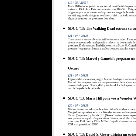
[11 / 08 / 2013]
Mark Millar ha sugerido en su foro el posible título para u
universo Kick Ass. Este no sería otro que Hit-Girl: Origins
orígenes que ya se vieron en la primera entrega de la seri
no está seguro de si alguna vez la escribirá o cuándo estar
algunos asuntos los próximos dos años.'
SDCC '13: The Walking Dead estrena su cu
[21 / 07 / 2013]
'Las cosas se van a volver increíblemente salvajes. Es una
cuarta temporada de la adaptación televisiva de su serie de
próximo 13 de octubre. También se estrena Scott M. Gim
promete 'respuestas, horror y malos tiempos para los super
SDCC '13: Marvel y Gameloft preparan un
Oscuro
[21 / 07 / 2013]
El panel dedicado a los juegos Marvel ha dejado varias noti
Marvel Studios para crear un programa conectado a la nuev
desarrollado para iPhone, iPad y Android. La fecha previst
con la llegada de la película
SDCC '13: María Hill pone voz a Wonder 
[20 / 07 / 2013]
Warner ha confirmado que la actriz Cobie Smulders -conoci
Vengadores- prestará su voz a Wonder Woman en la esper
Tatum (Superman) y Jonah Hill (Green Lantern) en el repar
rara para ser una película para niños. Vamos, es el film inf
directores Phil Lord y Chris Miller. La película se estrena
CGI y stop motion LEGO
SDCC '13: David S. Goyer dirigirá un epis