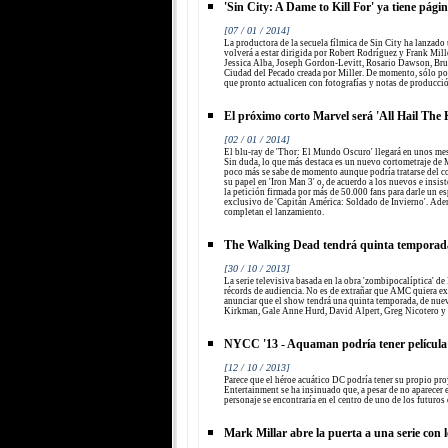
'Sin City: A Dame to Kill For' ya tiene pági
[07 / 01 / 2014]
La productora de la secuela fílmica de Sin City ha lanzado u
volverá a estar dirigida por Robert Rodríguez y Frank Mill
Jessica Alba, Joseph Gordon-Levitt, Rosario Dawson, Bru
Ciudad del Pecado creada por Miller. De momento, sólo p
que pronto actualicen con fotografías y notas de producció
El próximo corto Marvel será 'All Hail The 
[02 / 01 / 2014]
El blu-ray de 'Thor: El Mundo Oscuro' llegará en unos mes
Sin duda, lo que más destaca es un nuevo cortometraje de 
poco más se sabe de momento aunque podría tratarse del c
su papel en 'Iron Man 3' o, de acuerdo a los nuevos e insist
la petición firmada por más de 50.000 fans para darle un es
exclusivo de 'Capitán América: Soldado de Invierno'. Ade
completan el lanzamiento.
The Walking Dead tendrá quinta temporad
[30 / 10 / 2013]
La serie televisiva basada en la obra 'zombipocalíptica' 
récords de audiencia. No es de extrañar que AMC quiera ex
anunciar que el show tendrá una quinta temporada, de nu
Kirkman, Gale Anne Hurd, David Alpert, Greg Nicotero y
NYCC '13 - Aquaman podría tener películ
[12 / 10 / 2013]
Parece que el héroe acuático DC podría tener su propio p
Entertainment se ha insinuado que, a pesar de no aparecer e
personaje se encontraría en el centro de uno de los futuros
Mark Millar abre la puerta a una serie con l