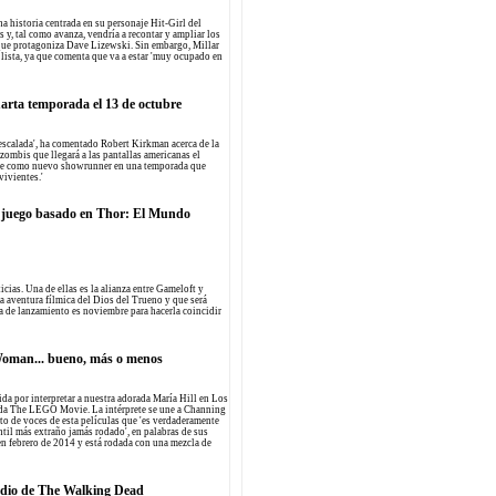
na historia centrada en su personaje Hit-Girl del
 y, tal como avanza, vendría a recontar y ampliar los
e que protagoniza Dave Lizewski. Sin embargo, Millar
á lista, ya que comenta que va a estar 'muy ocupado en
arta temporada el 13 de octubre
 escalada', ha comentado Robert Kirkman acerca de la
 zombis que llegará a las pantallas americanas el
ple como nuevo showrunner en una temporada que
vivientes.'
 juego basado en Thor: El Mundo
cias. Una de ellas es la alianza entre Gameloft y
a aventura fílmica del Dios del Trueno y que será
a de lanzamiento es noviembre para hacerla coincidir
Woman... bueno, más o menos
da por interpretar a nuestra adorada María Hill en Los
ada The LEGO Movie. La intérprete se une a Channing
to de voces de esta películas que 'es verdaderamente
antil más extraño jamás rodado', en palabras de sus
 en febrero de 2014 y está rodada con una mezcla de
odio de The Walking Dead