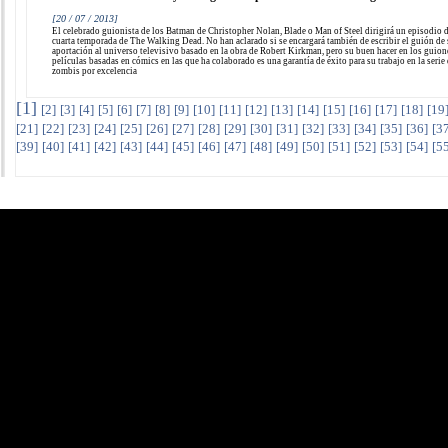
[20 / 07 / 2013]
El celebrado guionista de los Batman de Christopher Nolan, Blade o Man of Steel dirigirá un episodio d
cuarta temporada de The Walking Dead. No han aclarado si se encargará también de escribir el guión de
aportación al universo televisivo basado en la obra de Robert Kirkman, pero su buen hacer en los guion
películas basadas en cómics en las que ha colaborado es una garantía de éxito para su trabajo en la serie
zombis por excelencia
[
1
]
[
2
]
[
3
]
[
4
]
[
5
]
[
6
]
[
7
]
[
8
]
[
9
]
[
10
]
[
11
]
[
12
]
[
13
]
[
14
]
[
15
]
[
16
]
[
17
]
[
18
]
[
19
[
21
]
[
22
]
[
23
]
[
24
]
[
25
]
[
26
]
[
27
]
[
28
]
[
29
]
[
30
]
[
31
]
[
32
]
[
33
]
[
34
]
[
35
]
[
36
]
[
3
[
39
]
[
40
]
[
41
]
[
42
]
[
43
]
[
44
]
[
45
]
[
46
]
[
47
]
[
48
]
[
49
]
[
50
]
[
51
]
[
52
]
[
53
]
[
54
]
[
5