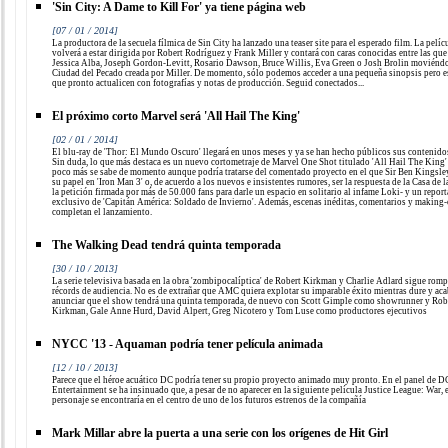
'Sin City: A Dame to Kill For' ya tiene página web
[07 / 01 / 2014]
La productora de la secuela fílmica de Sin City ha lanzado una teaser site para el esperado film. La pelíc
volverá a estar dirigida por Robert Rodríguez y Frank Miller y contará con caras conocidas entre las que
Jessica Alba, Joseph Gordon-Levitt, Rosario Dawson, Bruce Willis, Eva Green o Josh Brolin moviéndo
Ciudad del Pecado creada por Miller. De momento, sólo podemos acceder a una pequeña sinopsis pero 
que pronto actualicen con fotografías y notas de producción. Seguid conectados...
El próximo corto Marvel será 'All Hail The King'
[02 / 01 / 2014]
El blu-ray de 'Thor: El Mundo Oscuro' llegará en unos meses y ya se han hecho públicos sus contenidos
Sin duda, lo que más destaca es un nuevo cortometraje de Marvel One Shot titulado 'All Hail The King'
poco más se sabe de momento aunque podría tratarse del comentado proyecto en el que Sir Ben Kingsley
su papel en 'Iron Man 3' o, de acuerdo a los nuevos e insistentes rumores, ser la respuesta de la Casa de l
la petición firmada por más de 50.000 fans para darle un espacio en solitario al infame Loki- y un report
exclusivo de 'Capitán América: Soldado de Invierno'. Además, escenas inéditas, comentarios y making-
completan el lanzamiento.
The Walking Dead tendrá quinta temporada
[30 / 10 / 2013]
La serie televisiva basada en la obra 'zombipocalíptica' de Robert Kirkman y Charlie Adlard sigue rom
récords de audiencia. No es de extrañar que AMC quiera explotar su imparable éxito mientras dure y aca
anunciar que el show tendrá una quinta temporada, de nuevo con Scott Gimple como showrunner y Rob
Kirkman, Gale Anne Hurd, David Alpert, Greg Nicotero y Tom Luse como productores ejecutivos
NYCC '13 - Aquaman podría tener película animada
[12 / 10 / 2013]
Parece que el héroe acuático DC podría tener su propio proyecto animado muy pronto. En el panel de D
Entertainment se ha insinuado que, a pesar de no aparecer en la siguiente película Justice League: War, 
personaje se encontraría en el centro de uno de los futuros estrenos de la compañía
Mark Millar abre la puerta a una serie con los orígenes de Hit Girl