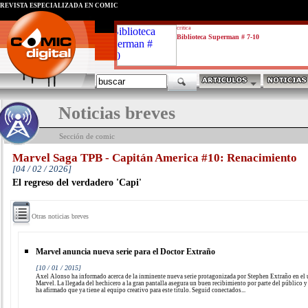
REVISTA ESPECIALIZADA EN CÓMIC
critica
Biblioteca Superman # 7-10
Noticias breves
Sección de comic
Marvel Saga TPB - Capitán America #10: Renacimiento
[04 / 02 / 2026]
El regreso del verdadero 'Capi'
Otras noticias breves
Marvel anuncia nueva serie para el Doctor Extraño
[10 / 01 / 2015]
Axel Alonso ha informado acerca de la inminente nueva serie protagonizada por Stephen Extraño en el
Marvel. La llegada del hechicero a la gran pantalla asegura un buen recibimiento por parte del público 
ha afirmado que ya tiene al equipo creativo para este título. Seguid conectados...