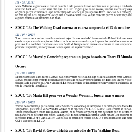
[11 / 08 / 2013]
Mark Millar ha sugerido en su foro el posible título para una historia centrada en su personaje Hit-Girl 
universo Kick Ass. Este no sería otro que Hit-Girl: Origins y, tal como avanza, vendría a recontar y amp
orígenes que ya se vieron en la primera entrega de la serie que protagoniza Dave Lizewski. Sin embargo,
no está seguro de si alguna vez la escribirá o cuándo estará lista, ya que comenta que va a estar 'muy oc
algunos asuntos los próximos dos años.'
SDCC '13: The Walking Dead estrena su cuarta temporada el 13 de octubre
[21 / 07 / 2013]
'Las cosas se van a volver increíblemente salvajes. Es una escalada', ha comentado Robert Kirkman acerc
cuarta temporada de la adaptación televisiva de su serie de zombis que llegará a las pantallas americanas
próximo 13 de octubre. También se estrena Scott M. Gimple como nuevo showrunner en una temporada
promete 'respuestas, horror y malos tiempos para los supervivientes.'
SDCC '13: Marvel y Gameloft preparan un juego basado en Thor: El Mundo
Oscuro
[21 / 07 / 2013]
El panel dedicado a los juegos Marvel ha dejado varias noticias. Una de ellas es la alianza entre Gamelo
Marvel Studios para crear un programa conectado a la nueva aventura fílmica del Dios del Trueno y que 
desarrollado para iPhone, iPad y Android. La fecha prevista de lanzamiento es noviembre para hacerla c
con la llegada de la película
SDCC '13: María Hill pone voz a Wonder Woman... bueno, más o menos
[20 / 07 / 2013]
Warner ha confirmado que la actriz Cobie Smulders -conocida por interpretar a nuestra adorada María Hi
Vengadores- prestará su voz a Wonder Woman en la esperada The LEGO Movie. La intérprete se une a 
Tatum (Superman) y Jonah Hill (Green Lantern) en el reparto de voces de esta películas que 'es verdade
rara para ser una película para niños. Vamos, es el film infantil más extraño jamás rodado', en palabras d
directores Phil Lord y Chris Miller. La película se estrena en febrero de 2014 y está rodada con una mez
CGI y stop motion LEGO
SDCC '13: David S. Goyer dirigirá un episodio de The Walking Dead