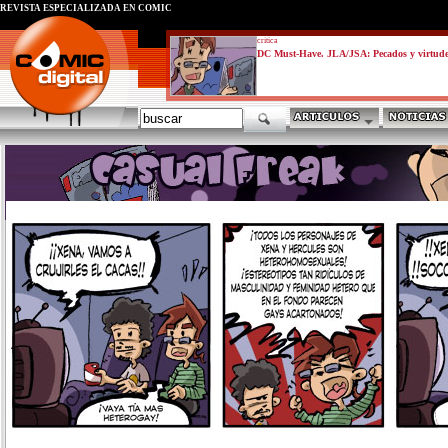
REVISTA ESPECIALIZADA EN CÓMIC
critica
DC Must-Have. JLA/JSA: Pecados y virtud