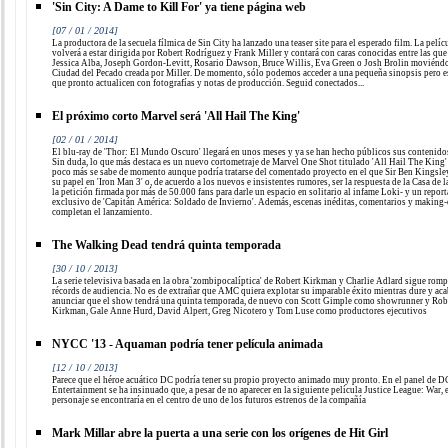
'Sin City: A Dame to Kill For' ya tiene página web
[07 / 01 / 2014]
La productora de la secuela fílmica de Sin City ha lanzado una teaser site para el esperado film. La pelíc
volverá a estar dirigida por Robert Rodríguez y Frank Miller y contará con caras conocidas entre las que
Jessica Alba, Joseph Gordon-Levitt, Rosario Dawson, Bruce Willis, Eva Green o Josh Brolin moviéndo
Ciudad del Pecado creada por Miller. De momento, sólo podemos acceder a una pequeña sinopsis pero 
que pronto actualicen con fotografías y notas de producción. Seguid conectados...
El próximo corto Marvel será 'All Hail The King'
[02 / 01 / 2014]
El blu-ray de 'Thor: El Mundo Oscuro' llegará en unos meses y ya se han hecho públicos sus contenidos
Sin duda, lo que más destaca es un nuevo cortometraje de Marvel One Shot titulado 'All Hail The King'
poco más se sabe de momento aunque podría tratarse del comentado proyecto en el que Sir Ben Kingsley
su papel en 'Iron Man 3' o, de acuerdo a los nuevos e insistentes rumores, ser la respuesta de la Casa de l
la petición firmada por más de 50.000 fans para darle un espacio en solitario al infame Loki- y un report
exclusivo de 'Capitán América: Soldado de Invierno'. Además, escenas inéditas, comentarios y making-
completan el lanzamiento.
The Walking Dead tendrá quinta temporada
[30 / 10 / 2013]
La serie televisiva basada en la obra 'zombipocalíptica' de Robert Kirkman y Charlie Adlard sigue rom
récords de audiencia. No es de extrañar que AMC quiera explotar su imparable éxito mientras dure y aca
anunciar que el show tendrá una quinta temporada, de nuevo con Scott Gimple como showrunner y Rob
Kirkman, Gale Anne Hurd, David Alpert, Greg Nicotero y Tom Luse como productores ejecutivos
NYCC '13 - Aquaman podría tener película animada
[12 / 10 / 2013]
Parece que el héroe acuático DC podría tener su propio proyecto animado muy pronto. En el panel de D
Entertainment se ha insinuado que, a pesar de no aparecer en la siguiente película Justice League: War, 
personaje se encontraría en el centro de uno de los futuros estrenos de la compañía
Mark Millar abre la puerta a una serie con los orígenes de Hit Girl