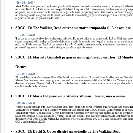
[11 / 08 / 2013]
Mark Millar ha sugerido en su foro el posible título para una historia centrada en su personaje Hit-Girl 
universo Kick Ass. Este no sería otro que Hit-Girl: Origins y, tal como avanza, vendría a recontar y amp
orígenes que ya se vieron en la primera entrega de la serie que protagoniza Dave Lizewski. Sin embargo,
no está seguro de si alguna vez la escribirá o cuándo estará lista, ya que comenta que va a estar 'muy oc
algunos asuntos los próximos dos años.'
SDCC '13: The Walking Dead estrena su cuarta temporada el 13 de octubre
[21 / 07 / 2013]
'Las cosas se van a volver increíblemente salvajes. Es una escalada', ha comentado Robert Kirkman acerc
cuarta temporada de la adaptación televisiva de su serie de zombis que llegará a las pantallas americanas
próximo 13 de octubre. También se estrena Scott M. Gimple como nuevo showrunner en una temporada
promete 'respuestas, horror y malos tiempos para los supervivientes.'
SDCC '13: Marvel y Gameloft preparan un juego basado en Thor: El Mundo
Oscuro
[21 / 07 / 2013]
El panel dedicado a los juegos Marvel ha dejado varias noticias. Una de ellas es la alianza entre Gamelo
Marvel Studios para crear un programa conectado a la nueva aventura fílmica del Dios del Trueno y que 
desarrollado para iPhone, iPad y Android. La fecha prevista de lanzamiento es noviembre para hacerla c
con la llegada de la película
SDCC '13: María Hill pone voz a Wonder Woman... bueno, más o menos
[20 / 07 / 2013]
Warner ha confirmado que la actriz Cobie Smulders -conocida por interpretar a nuestra adorada María Hi
Vengadores- prestará su voz a Wonder Woman en la esperada The LEGO Movie. La intérprete se une a 
Tatum (Superman) y Jonah Hill (Green Lantern) en el reparto de voces de esta películas que 'es verdade
rara para ser una película para niños. Vamos, es el film infantil más extraño jamás rodado', en palabras d
directores Phil Lord y Chris Miller. La película se estrena en febrero de 2014 y está rodada con una mez
CGI y stop motion LEGO
SDCC '13: David S. Goyer dirigirá un episodio de The Walking Dead