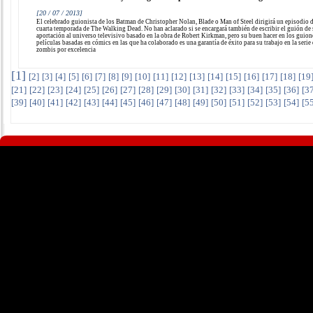
[20 / 07 / 2013]
El celebrado guionista de los Batman de Christopher Nolan, Blade o Man of Steel dirigirá un episodio d
cuarta temporada de The Walking Dead. No han aclarado si se encargará también de escribir el guión de
aportación al universo televisivo basado en la obra de Robert Kirkman, pero su buen hacer en los guion
películas basadas en cómics en las que ha colaborado es una garantía de éxito para su trabajo en la serie
zombis por excelencia
[
1
]
[
2
]
[
3
]
[
4
]
[
5
]
[
6
]
[
7
]
[
8
]
[
9
]
[
10
]
[
11
]
[
12
]
[
13
]
[
14
]
[
15
]
[
16
]
[
17
]
[
18
]
[
19
[
21
]
[
22
]
[
23
]
[
24
]
[
25
]
[
26
]
[
27
]
[
28
]
[
29
]
[
30
]
[
31
]
[
32
]
[
33
]
[
34
]
[
35
]
[
36
]
[
3
[
39
]
[
40
]
[
41
]
[
42
]
[
43
]
[
44
]
[
45
]
[
46
]
[
47
]
[
48
]
[
49
]
[
50
]
[
51
]
[
52
]
[
53
]
[
54
]
[
5