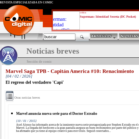
REVISTA ESPECIALIZADA EN CÓMIC
critica
Superman: Identidad Secreta (DC Pocket)
Noticias breves
Sección de comic
Marvel Saga TPB - Capitán America #10: Renacimiento
[04 / 02 / 2026]
El regreso del verdadero 'Capi'
Otras noticias breves
Marvel anuncia nueva serie para el Doctor Extraño
[10 / 01 / 2015]
Axel Alonso ha informado acerca de la inminente nueva serie protagonizada por Stephen Extraño en el
Marvel. La llegada del hechicero a la gran pantalla asegura un buen recibimiento por parte del público 
ha afirmado que ya tiene al equipo creativo para este título. Seguid conectados...