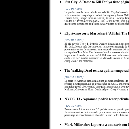
'Sin City: A Dame to Kill For' ya tiene pági
[07 / 01 / 2014]
La productora de la secuela fílmica de Sin City ha lanzado u
volverá a estar dirigida por Robert Rodríguez y Frank Mill
Jessica Alba, Joseph Gordon-Levitt, Rosario Dawson, Bru
Ciudad del Pecado creada por Miller. De momento, sólo p
que pronto actualicen con fotografías y notas de producció
El próximo corto Marvel será 'All Hail The 
[02 / 01 / 2014]
El blu-ray de 'Thor: El Mundo Oscuro' llegará en unos mes
Sin duda, lo que más destaca es un nuevo cortometraje de 
poco más se sabe de momento aunque podría tratarse del c
su papel en 'Iron Man 3' o, de acuerdo a los nuevos e insist
la petición firmada por más de 50.000 fans para darle un es
exclusivo de 'Capitán América: Soldado de Invierno'. Ade
completan el lanzamiento.
The Walking Dead tendrá quinta temporad
[30 / 10 / 2013]
La serie televisiva basada en la obra 'zombipocalíptica' 
récords de audiencia. No es de extrañar que AMC quiera ex
anunciar que el show tendrá una quinta temporada, de nu
Kirkman, Gale Anne Hurd, David Alpert, Greg Nicotero y
NYCC '13 - Aquaman podría tener películ
[12 / 10 / 2013]
Parece que el héroe acuático DC podría tener su propio p
Entertainment se ha insinuado que, a pesar de no aparecer e
personaje se encontraría en el centro de uno de los futuros
Mark Millar abre la puerta a una serie con l