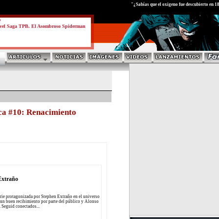
test
"¿Sabías que el oxigeno fue descubierto en 1
a
vel Saga TPB. El Asombroso Spiderman
ca #10: Renacimiento
Extraño
rie protagonizada por Stephen Extraño en el universo
a un buen recibimiento por parte del público y Alonso
. Seguid conectados...