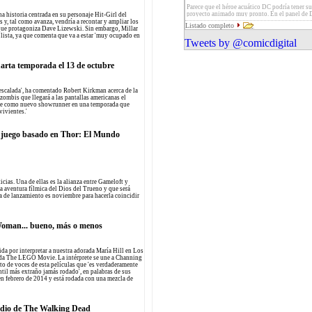
'Capitán América: Soldado de Invierno'. Ademá
Gimple como showrunner y Robert Kirkman, 
Parece que el héroe acuático DC podría tener s
escenas inéditas, comentarios y making-ofs co
Anne Hurd, David Alpert, Greg Nicotero y To
proyecto animado muy pronto. En el panel de
na historia centrada en su personaje Hit-Girl del
el lanzamiento.
como productores ejecutivos
Entertainment se ha insinuado que, a pesar de 
 y, tal como avanza, vendría a recontar y ampliar los
Listado completo
aparecer en la siguiente película Justice Leagu
e que protagoniza Dave Lizewski. Sin embargo, Millar
el personaje se encontraría en el centro de uno 
á lista, ya que comenta que va a estar 'muy ocupado en
Tweets by @comicdigital
futuros estrenos de la compañía
arta temporada el 13 de octubre
 escalada', ha comentado Robert Kirkman acerca de la
 zombis que llegará a las pantallas americanas el
ple como nuevo showrunner en una temporada que
vivientes.'
 juego basado en Thor: El Mundo
cias. Una de ellas es la alianza entre Gameloft y
a aventura fílmica del Dios del Trueno y que será
a de lanzamiento es noviembre para hacerla coincidir
Woman... bueno, más o menos
da por interpretar a nuestra adorada María Hill en Los
ada The LEGO Movie. La intérprete se une a Channing
to de voces de esta películas que 'es verdaderamente
antil más extraño jamás rodado', en palabras de sus
 en febrero de 2014 y está rodada con una mezcla de
odio de The Walking Dead