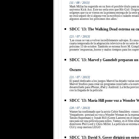
[11 / 08 / 2013]
Mark Millar ha sugerido en su foro el posible título para u
universo Kick Ass. Este no sería otro que Hit-Girl: Origins
orígenes que ya se vieron en la primera entrega de la seri
no está seguro de si alguna vez la escribirá o cuándo estar
algunos asuntos los próximos dos años.'
SDCC '13: The Walking Dead estrena su cu
[21 / 07 / 2013]
'Las cosas se van a volver increíblemente salvajes. Es una
cuarta temporada de la adaptación televisiva de su serie de
próximo 13 de octubre. También se estrena Scott M. Gim
promete 'respuestas, horror y malos tiempos para los super
SDCC '13: Marvel y Gameloft preparan un
Oscuro
[21 / 07 / 2013]
El panel dedicado a los juegos Marvel ha dejado varias noti
Marvel Studios para crear un programa conectado a la nuev
desarrollado para iPhone, iPad y Android. La fecha previst
con la llegada de la película
SDCC '13: María Hill pone voz a Wonder 
[20 / 07 / 2013]
Warner ha confirmado que la actriz Cobie Smulders -conoci
Vengadores- prestará su voz a Wonder Woman en la esper
Tatum (Superman) y Jonah Hill (Green Lantern) en el repar
rara para ser una película para niños. Vamos, es el film inf
directores Phil Lord y Chris Miller. La película se estrena
CGI y stop motion LEGO
SDCC '13: David S. Goyer dirigirá un epis