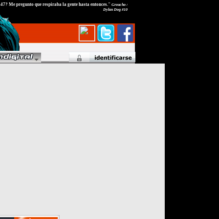
847? Me pregunto que respiraba la gente hasta entonces."
Groucho /
Dylan Dog #10