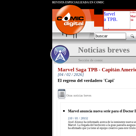
REVISTA ESPECIALIZADA EN CÓMIC
critic
Mar
34
Noticias breves
Sección de comic
Marvel Saga TPB - Capitán Ameri
[04 / 02 / 2026]
El regreso del verdadero 'Capi'
Otras noticias breves
Marvel anuncia nueva serie para el Doctor 
[10 / 01 / 2015]
Axel Alonso ha informado acerca de la inminente nueva se
Marvel. La llegada del hechicero a la gran pantalla asegur
ha afirmado que ya tiene al equipo creativo para este título