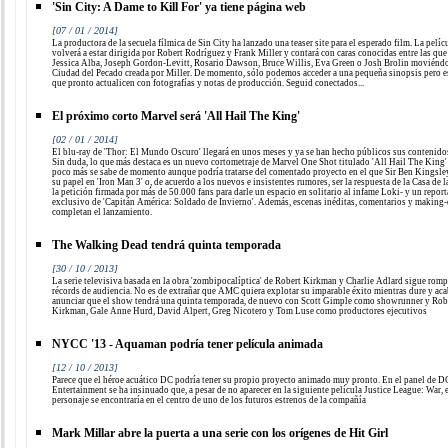
'Sin City: A Dame to Kill For' ya tiene página web
[07 / 01 / 2014]
La productora de la secuela fílmica de Sin City ha lanzado una teaser site para el esperado film. La pelíc
volverá a estar dirigida por Robert Rodríguez y Frank Miller y contará con caras conocidas entre las que
Jessica Alba, Joseph Gordon-Levitt, Rosario Dawson, Bruce Willis, Eva Green o Josh Brolin moviéndo
Ciudad del Pecado creada por Miller. De momento, sólo podemos acceder a una pequeña sinopsis pero 
que pronto actualicen con fotografías y notas de producción. Seguid conectados...
El próximo corto Marvel será 'All Hail The King'
[02 / 01 / 2014]
El blu-ray de 'Thor: El Mundo Oscuro' llegará en unos meses y ya se han hecho públicos sus contenidos
Sin duda, lo que más destaca es un nuevo cortometraje de Marvel One Shot titulado 'All Hail The King'
poco más se sabe de momento aunque podría tratarse del comentado proyecto en el que Sir Ben Kingsley
su papel en 'Iron Man 3' o, de acuerdo a los nuevos e insistentes rumores, ser la respuesta de la Casa de l
la petición firmada por más de 50.000 fans para darle un espacio en solitario al infame Loki- y un report
exclusivo de 'Capitán América: Soldado de Invierno'. Además, escenas inéditas, comentarios y making-
completan el lanzamiento.
The Walking Dead tendrá quinta temporada
[30 / 10 / 2013]
La serie televisiva basada en la obra 'zombipocalíptica' de Robert Kirkman y Charlie Adlard sigue rom
récords de audiencia. No es de extrañar que AMC quiera explotar su imparable éxito mientras dure y aca
anunciar que el show tendrá una quinta temporada, de nuevo con Scott Gimple como showrunner y Rob
Kirkman, Gale Anne Hurd, David Alpert, Greg Nicotero y Tom Luse como productores ejecutivos
NYCC '13 - Aquaman podría tener película animada
[12 / 10 / 2013]
Parece que el héroe acuático DC podría tener su propio proyecto animado muy pronto. En el panel de D
Entertainment se ha insinuado que, a pesar de no aparecer en la siguiente película Justice League: War, 
personaje se encontraría en el centro de uno de los futuros estrenos de la compañía
Mark Millar abre la puerta a una serie con los orígenes de Hit Girl