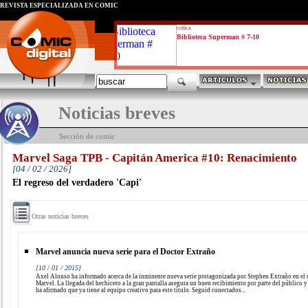
REVISTA ESPECIALIZADA EN CÓMIC
critica
Biblioteca Superman # 7-10
Noticias breves
Sección de comic
Marvel Saga TPB - Capitán America #10: Renacimiento
[04 / 02 / 2026]
El regreso del verdadero 'Capi'
Otras noticias breves
Marvel anuncia nueva serie para el Doctor Extraño
[10 / 01 / 2015]
Axel Alonso ha informado acerca de la inminente nueva serie protagonizada por Stephen Extraño en el
Marvel. La llegada del hechicero a la gran pantalla asegura un buen recibimiento por parte del público 
ha afirmado que ya tiene al equipo creativo para este título. Seguid conectados...