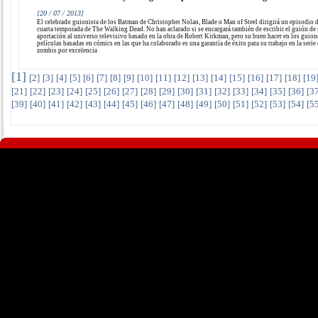
[20 / 07 / 2013]
El celebrado guionista de los Batman de Christopher Nolan, Blade o Man of Steel dirigirá un episodio d
cuarta temporada de The Walking Dead. No han aclarado si se encargará también de escribir el guión de
aportación al universo televisivo basado en la obra de Robert Kirkman, pero su buen hacer en los guion
películas basadas en cómics en las que ha colaborado es una garantía de éxito para su trabajo en la serie
zombis por excelencia
[
1
]
[
2
]
[
3
]
[
4
]
[
5
]
[
6
]
[
7
]
[
8
]
[
9
]
[
10
]
[
11
]
[
12
]
[
13
]
[
14
]
[
15
]
[
16
]
[
17
]
[
18
]
[
19
[
21
]
[
22
]
[
23
]
[
24
]
[
25
]
[
26
]
[
27
]
[
28
]
[
29
]
[
30
]
[
31
]
[
32
]
[
33
]
[
34
]
[
35
]
[
36
]
[
3
[
39
]
[
40
]
[
41
]
[
42
]
[
43
]
[
44
]
[
45
]
[
46
]
[
47
]
[
48
]
[
49
]
[
50
]
[
51
]
[
52
]
[
53
]
[
54
]
[
5