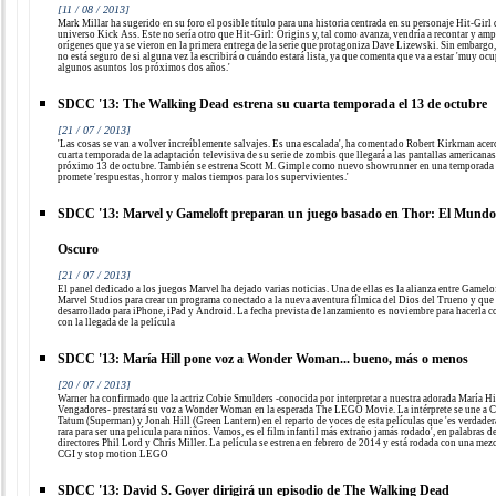
[11 / 08 / 2013]
Mark Millar ha sugerido en su foro el posible título para una historia centrada en su personaje Hit-Girl 
universo Kick Ass. Este no sería otro que Hit-Girl: Origins y, tal como avanza, vendría a recontar y amp
orígenes que ya se vieron en la primera entrega de la serie que protagoniza Dave Lizewski. Sin embargo,
no está seguro de si alguna vez la escribirá o cuándo estará lista, ya que comenta que va a estar 'muy oc
algunos asuntos los próximos dos años.'
SDCC '13: The Walking Dead estrena su cuarta temporada el 13 de octubre
[21 / 07 / 2013]
'Las cosas se van a volver increíblemente salvajes. Es una escalada', ha comentado Robert Kirkman acerc
cuarta temporada de la adaptación televisiva de su serie de zombis que llegará a las pantallas americanas
próximo 13 de octubre. También se estrena Scott M. Gimple como nuevo showrunner en una temporada
promete 'respuestas, horror y malos tiempos para los supervivientes.'
SDCC '13: Marvel y Gameloft preparan un juego basado en Thor: El Mundo
Oscuro
[21 / 07 / 2013]
El panel dedicado a los juegos Marvel ha dejado varias noticias. Una de ellas es la alianza entre Gamelo
Marvel Studios para crear un programa conectado a la nueva aventura fílmica del Dios del Trueno y que 
desarrollado para iPhone, iPad y Android. La fecha prevista de lanzamiento es noviembre para hacerla c
con la llegada de la película
SDCC '13: María Hill pone voz a Wonder Woman... bueno, más o menos
[20 / 07 / 2013]
Warner ha confirmado que la actriz Cobie Smulders -conocida por interpretar a nuestra adorada María Hi
Vengadores- prestará su voz a Wonder Woman en la esperada The LEGO Movie. La intérprete se une a 
Tatum (Superman) y Jonah Hill (Green Lantern) en el reparto de voces de esta películas que 'es verdade
rara para ser una película para niños. Vamos, es el film infantil más extraño jamás rodado', en palabras d
directores Phil Lord y Chris Miller. La película se estrena en febrero de 2014 y está rodada con una mez
CGI y stop motion LEGO
SDCC '13: David S. Goyer dirigirá un episodio de The Walking Dead