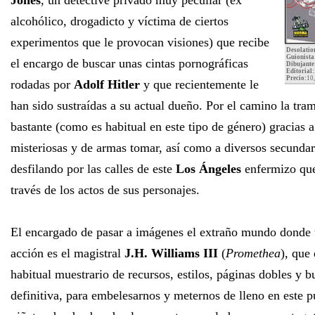
Jones
, un detective privado muy peculiar (ex
alcohólico, drogadicto y víctima de ciertos
experimentos que le provocan visiones) que recibe
Desolatio
Guionista
el encargo de buscar unas cintas pornográficas
Dibujante
Editorial:
Precio:
10
rodadas por
Adolf Hitler
y que recientemente le
han sido sustraídas a su actual dueño. Por el camino la tra
bastante (como es habitual en este tipo de género) gracias 
misteriosas y de armas tomar, así como a diversos secundar
desfilando por las calles de este
Los Ángeles
enfermizo q
través de los actos de sus personajes.
El encargado de pasar a imágenes el extraño mundo donde t
acción es el magistral
J.H. Williams III
(
Promethea
), que
habitual muestrario de recursos, estilos, páginas dobles y b
definitiva, para embelesarnos y meternos de lleno en este 