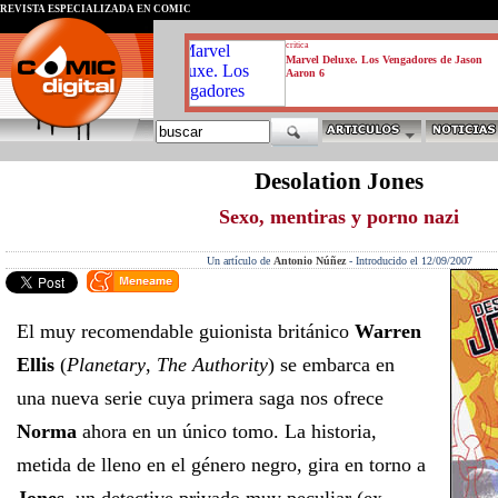
REVISTA ESPECIALIZADA EN CÓMIC
critica
Marvel Deluxe. Los Vengadores de Jason
Aaron 6
Desolation Jones
Sexo, mentiras y porno nazi
Un artículo de
Antonio Núñez
-
Introducido el 12/09/2007
El muy recomendable guionista británico
Warren
Ellis
(
Planetary
,
The Authority
) se embarca en
una nueva serie cuya primera saga nos ofrece
Norma
ahora en un único tomo. La historia,
metida de lleno en el género negro, gira en torno a