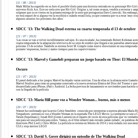
[11 / 08 / 2013]
Mark Millar ha sugerido en su foro el posible título para una historia centrada en su personaje Hit-Girl 
universo Kick Ass. Este no sería otro que Hit-Girl: Origins y, tal como avanza, vendría a recontar y amp
orígenes que ya se vieron en la primera entrega de la serie que protagoniza Dave Lizewski. Sin embargo,
no está seguro de si alguna vez la escribirá o cuándo estará lista, ya que comenta que va a estar 'muy oc
algunos asuntos los próximos dos años.'
SDCC '13: The Walking Dead estrena su cuarta temporada el 13 de octubre
[21 / 07 / 2013]
'Las cosas se van a volver increíblemente salvajes. Es una escalada', ha comentado Robert Kirkman acerc
cuarta temporada de la adaptación televisiva de su serie de zombis que llegará a las pantallas americanas
próximo 13 de octubre. También se estrena Scott M. Gimple como nuevo showrunner en una temporada
promete 'respuestas, horror y malos tiempos para los supervivientes.'
SDCC '13: Marvel y Gameloft preparan un juego basado en Thor: El Mundo
Oscuro
[21 / 07 / 2013]
El panel dedicado a los juegos Marvel ha dejado varias noticias. Una de ellas es la alianza entre Gamelo
Marvel Studios para crear un programa conectado a la nueva aventura fílmica del Dios del Trueno y que 
desarrollado para iPhone, iPad y Android. La fecha prevista de lanzamiento es noviembre para hacerla c
con la llegada de la película
SDCC '13: María Hill pone voz a Wonder Woman... bueno, más o menos
[20 / 07 / 2013]
Warner ha confirmado que la actriz Cobie Smulders -conocida por interpretar a nuestra adorada María Hi
Vengadores- prestará su voz a Wonder Woman en la esperada The LEGO Movie. La intérprete se une a 
Tatum (Superman) y Jonah Hill (Green Lantern) en el reparto de voces de esta películas que 'es verdade
rara para ser una película para niños. Vamos, es el film infantil más extraño jamás rodado', en palabras d
directores Phil Lord y Chris Miller. La película se estrena en febrero de 2014 y está rodada con una mez
CGI y stop motion LEGO
SDCC '13: David S. Goyer dirigirá un episodio de The Walking Dead