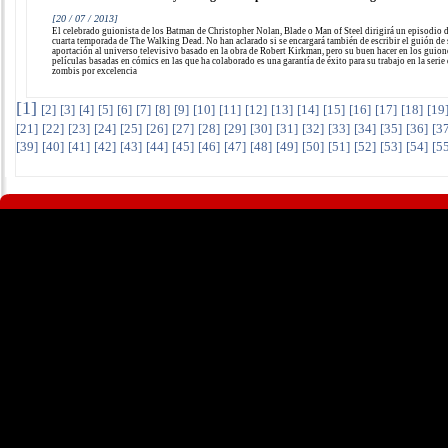
[20 / 07 / 2013]
El celebrado guionista de los Batman de Christopher Nolan, Blade o Man of Steel dirigirá un episodio d
cuarta temporada de The Walking Dead. No han aclarado si se encargará también de escribir el guión de
aportación al universo televisivo basado en la obra de Robert Kirkman, pero su buen hacer en los guion
películas basadas en cómics en las que ha colaborado es una garantía de éxito para su trabajo en la serie
zombis por excelencia
[
1
]
[
2
]
[
3
]
[
4
]
[
5
]
[
6
]
[
7
]
[
8
]
[
9
]
[
10
]
[
11
]
[
12
]
[
13
]
[
14
]
[
15
]
[
16
]
[
17
]
[
18
]
[
19
[
21
]
[
22
]
[
23
]
[
24
]
[
25
]
[
26
]
[
27
]
[
28
]
[
29
]
[
30
]
[
31
]
[
32
]
[
33
]
[
34
]
[
35
]
[
36
]
[
3
[
39
]
[
40
]
[
41
]
[
42
]
[
43
]
[
44
]
[
45
]
[
46
]
[
47
]
[
48
]
[
49
]
[
50
]
[
51
]
[
52
]
[
53
]
[
54
]
[
5