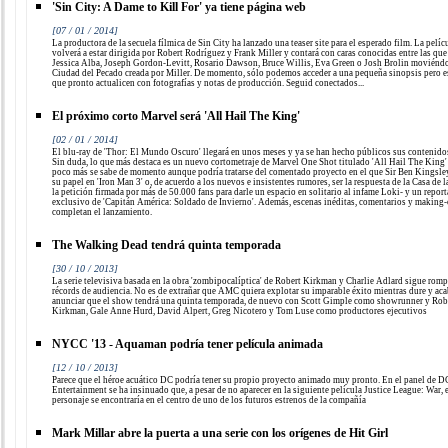
'Sin City: A Dame to Kill For' ya tiene página web
[07 / 01 / 2014]
La productora de la secuela fílmica de Sin City ha lanzado una teaser site para el esperado film. La pelíc
volverá a estar dirigida por Robert Rodríguez y Frank Miller y contará con caras conocidas entre las que
Jessica Alba, Joseph Gordon-Levitt, Rosario Dawson, Bruce Willis, Eva Green o Josh Brolin moviéndo
Ciudad del Pecado creada por Miller. De momento, sólo podemos acceder a una pequeña sinopsis pero 
que pronto actualicen con fotografías y notas de producción. Seguid conectados...
El próximo corto Marvel será 'All Hail The King'
[02 / 01 / 2014]
El blu-ray de 'Thor: El Mundo Oscuro' llegará en unos meses y ya se han hecho públicos sus contenidos
Sin duda, lo que más destaca es un nuevo cortometraje de Marvel One Shot titulado 'All Hail The King'
poco más se sabe de momento aunque podría tratarse del comentado proyecto en el que Sir Ben Kingsley
su papel en 'Iron Man 3' o, de acuerdo a los nuevos e insistentes rumores, ser la respuesta de la Casa de l
la petición firmada por más de 50.000 fans para darle un espacio en solitario al infame Loki- y un report
exclusivo de 'Capitán América: Soldado de Invierno'. Además, escenas inéditas, comentarios y making-
completan el lanzamiento.
The Walking Dead tendrá quinta temporada
[30 / 10 / 2013]
La serie televisiva basada en la obra 'zombipocalíptica' de Robert Kirkman y Charlie Adlard sigue rom
récords de audiencia. No es de extrañar que AMC quiera explotar su imparable éxito mientras dure y aca
anunciar que el show tendrá una quinta temporada, de nuevo con Scott Gimple como showrunner y Rob
Kirkman, Gale Anne Hurd, David Alpert, Greg Nicotero y Tom Luse como productores ejecutivos
NYCC '13 - Aquaman podría tener película animada
[12 / 10 / 2013]
Parece que el héroe acuático DC podría tener su propio proyecto animado muy pronto. En el panel de D
Entertainment se ha insinuado que, a pesar de no aparecer en la siguiente película Justice League: War, 
personaje se encontraría en el centro de uno de los futuros estrenos de la compañía
Mark Millar abre la puerta a una serie con los orígenes de Hit Girl