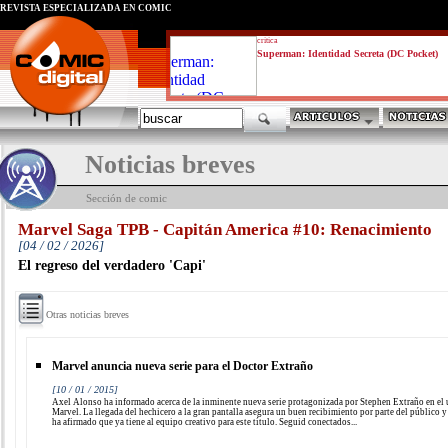
REVISTA ESPECIALIZADA EN CÓMIC
critica
Superman: Identidad Secreta (DC Pocket)
Noticias breves
Sección de comic
Marvel Saga TPB - Capitán America #10: Renacimiento
[04 / 02 / 2026]
El regreso del verdadero 'Capi'
Otras noticias breves
Marvel anuncia nueva serie para el Doctor Extraño
[10 / 01 / 2015]
Axel Alonso ha informado acerca de la inminente nueva serie protagonizada por Stephen Extraño en el
Marvel. La llegada del hechicero a la gran pantalla asegura un buen recibimiento por parte del público 
ha afirmado que ya tiene al equipo creativo para este título. Seguid conectados...