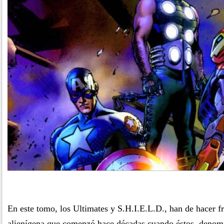
En este tomo, los Ultimates y S.H.I.E.L.D., han de hacer f
alienígena que comenzó hace décadas cuando éstos, denomi