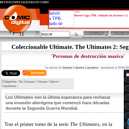
REVISTA ESPECIALIZADA EN CÓMIC
critica
Marvel Saga TPB. Soldado de invierno 1-2
Coleccionable Ultimate. The Ultimates 2: Se
'Personas de destrucción masiva'
Un artículo de
Antonio Cañestro Lanzadera
-
Introducido el 30/06/20
Etiquetas:
/
/
/
The Ultimates
Ultimate
Marvel
/
Superhéroes
Los Ultimates son la última esperanza para rechazar
una invasión alienígena que comenzó hace décadas
durante la Segunda Guerra Mundial.
Tras el primer tomo de la serie
The Ultimates
, en la