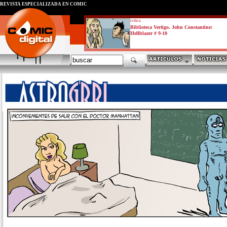
REVISTA ESPECIALIZADA EN CÓMIC
critica
Biblioteca Vertigo. John Constantine:
Hellblazer # 9-10