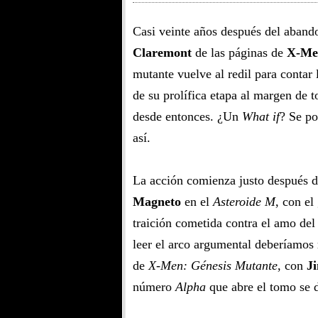
Casi veinte años después del aban
Claremont
de las páginas de
X-Me
mutante vuelve al redil para contar 
de su prolífica etapa al margen de 
desde entonces. ¿Un
What if
? Se po
así.
La acción comienza justo después d
Magneto
en el
Asteroide M
, con el
traición cometida contra el amo de
leer el arco argumental deberíamos 
de
X-Men: Génesis Mutante
, con
J
número
Alpha
que abre el tomo se d