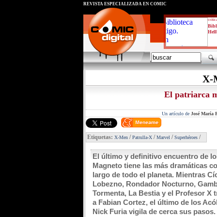
REVISTA ESPECIALIZADA EN CÓMIC
critic
Bibl
Hell
X-
El patriarca m
Un artículo de
José María P
Etiquetas:
/
/
/
/
X-Men
Patrulla-X
Marvel
Superhéroes
El último y definitivo encuentro de 
Magneto tiene las más dramáticas co
largo de todo el planeta. Mientras Cí
Lobezno, Rondador Nocturno, Gambito
Tormenta, La Bestia y el Profesor X t
a Fabian Cortez, el último de los Ac
Nick Furia vigila de cerca sus pasos.