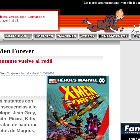
test
"Los muros separan personas; y no sólo los qu
a
ioteca Vertigo. John Constantine:
blazer # 11-13
Men Forever
utante vuelve al redil
érez Cuajares
-
Introducido el 01/06/2010
los mutantes con
nsecuencias a lo
clope, Jean Grey,
, Pícara, Kitty,
ratan de capturar
ólitos de Magnus,