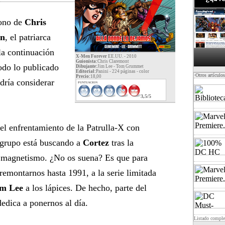
dono de
Chris
n
, el patriarca
la continuación
X-Men Forever
EE.UU. - 2010
Guionista:
Chris Claremont
todo lo publicado
Dibujante:
Jim Lee - Tom Grummet
Editorial:
Panini - 224 páginas -
color
·Otros artículo
Precio:
18,00
dría considerar
PUNTUACION
3,5/5
el enfrentamiento de la Patrulla-X con
 grupo está buscando a
Cortez
tras la
l magnetismo. ¿No os suena? Es que para
remontarnos hasta 1991, a la serie limitada
im Lee
a los lápices. De hecho, parte del
edica a ponernos al día.
Listado compl