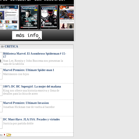
s de
CRITICA
Biblioteca Marvel. El Asombroso Spiderman # 15-
17
Stan Lee, Romita y John Buscema nos presentan la
saga de la tablilla
Marvel Premiere. Ultimate Spider-man 1
Matrimonio con hijos
100% DC HC Supergirl: La mujer del mañana
King nos ofrece una historia emotiva y llena de
detalles para la chica de acero
Marvel Premiere. Ultimate Invasion
Jonathan Hickman trae de vuelta al hacedor
DC Must-Have. JLA/JSA: Pecados y virtudes
Justicia por partida doble
eto