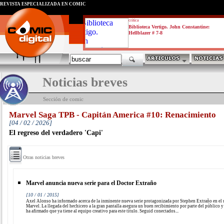
REVISTA ESPECIALIZADA EN CÓMIC
critica
Biblioteca Vertigo. John Constantine:
Hellblazer # 7-8
Noticias breves
Sección de comic
Marvel Saga TPB - Capitán America #10: Renacimiento
[04 / 02 / 2026]
El regreso del verdadero 'Capi'
Otras noticias breves
Marvel anuncia nueva serie para el Doctor Extraño
[10 / 01 / 2015]
Axel Alonso ha informado acerca de la inminente nueva serie protagonizada por Stephen Extraño en el
Marvel. La llegada del hechicero a la gran pantalla asegura un buen recibimiento por parte del público 
ha afirmado que ya tiene al equipo creativo para este título. Seguid conectados...