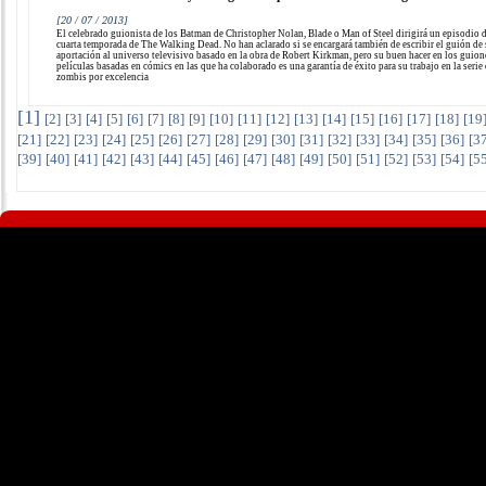
[20 / 07 / 2013]
El celebrado guionista de los Batman de Christopher Nolan, Blade o Man of Steel dirigirá un episodio d
cuarta temporada de The Walking Dead. No han aclarado si se encargará también de escribir el guión de
aportación al universo televisivo basado en la obra de Robert Kirkman, pero su buen hacer en los guion
películas basadas en cómics en las que ha colaborado es una garantía de éxito para su trabajo en la serie
zombis por excelencia
[
1
]
[
2
]
[
3
]
[
4
]
[
5
]
[
6
]
[
7
]
[
8
]
[
9
]
[
10
]
[
11
]
[
12
]
[
13
]
[
14
]
[
15
]
[
16
]
[
17
]
[
18
]
[
19
[
21
]
[
22
]
[
23
]
[
24
]
[
25
]
[
26
]
[
27
]
[
28
]
[
29
]
[
30
]
[
31
]
[
32
]
[
33
]
[
34
]
[
35
]
[
36
]
[
3
[
39
]
[
40
]
[
41
]
[
42
]
[
43
]
[
44
]
[
45
]
[
46
]
[
47
]
[
48
]
[
49
]
[
50
]
[
51
]
[
52
]
[
53
]
[
54
]
[
5