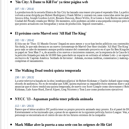
'Sin City: A Dame to Kill For' ya tiene página web
[07 / 01 / 2014]
La productora de la secuela fílmica de Sin City ha lanzado una teaser site para el esperado film. La pelíc
volverá a estar dirigida por Robert Rodríguez y Frank Miller y contará con caras conocidas entre las que
Jessica Alba, Joseph Gordon-Levitt, Rosario Dawson, Bruce Willis, Eva Green o Josh Brolin moviéndo
Ciudad del Pecado creada por Miller. De momento, sólo podemos acceder a una pequeña sinopsis pero 
que pronto actualicen con fotografías y notas de producción. Seguid conectados...
El próximo corto Marvel será 'All Hail The King'
[02 / 01 / 2014]
El blu-ray de 'Thor: El Mundo Oscuro' llegará en unos meses y ya se han hecho públicos sus contenidos
Sin duda, lo que más destaca es un nuevo cortometraje de Marvel One Shot titulado 'All Hail The King'
poco más se sabe de momento aunque podría tratarse del comentado proyecto en el que Sir Ben Kingsley
su papel en 'Iron Man 3' o, de acuerdo a los nuevos e insistentes rumores, ser la respuesta de la Casa de l
la petición firmada por más de 50.000 fans para darle un espacio en solitario al infame Loki- y un report
exclusivo de 'Capitán América: Soldado de Invierno'. Además, escenas inéditas, comentarios y making-
completan el lanzamiento.
The Walking Dead tendrá quinta temporada
[30 / 10 / 2013]
La serie televisiva basada en la obra 'zombipocalíptica' de Robert Kirkman y Charlie Adlard sigue rom
récords de audiencia. No es de extrañar que AMC quiera explotar su imparable éxito mientras dure y aca
anunciar que el show tendrá una quinta temporada, de nuevo con Scott Gimple como showrunner y Rob
Kirkman, Gale Anne Hurd, David Alpert, Greg Nicotero y Tom Luse como productores ejecutivos
NYCC '13 - Aquaman podría tener película animada
[12 / 10 / 2013]
Parece que el héroe acuático DC podría tener su propio proyecto animado muy pronto. En el panel de D
Entertainment se ha insinuado que, a pesar de no aparecer en la siguiente película Justice League: War, 
personaje se encontraría en el centro de uno de los futuros estrenos de la compañía
Mark Millar abre la puerta a una serie con los orígenes de Hit Girl