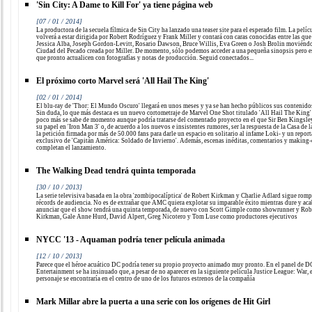
'Sin City: A Dame to Kill For' ya tiene página web
[07 / 01 / 2014]
La productora de la secuela fílmica de Sin City ha lanzado una teaser site para el esperado film. La pelíc
volverá a estar dirigida por Robert Rodríguez y Frank Miller y contará con caras conocidas entre las que
Jessica Alba, Joseph Gordon-Levitt, Rosario Dawson, Bruce Willis, Eva Green o Josh Brolin moviéndo
Ciudad del Pecado creada por Miller. De momento, sólo podemos acceder a una pequeña sinopsis pero 
que pronto actualicen con fotografías y notas de producción. Seguid conectados...
El próximo corto Marvel será 'All Hail The King'
[02 / 01 / 2014]
El blu-ray de 'Thor: El Mundo Oscuro' llegará en unos meses y ya se han hecho públicos sus contenidos
Sin duda, lo que más destaca es un nuevo cortometraje de Marvel One Shot titulado 'All Hail The King'
poco más se sabe de momento aunque podría tratarse del comentado proyecto en el que Sir Ben Kingsley
su papel en 'Iron Man 3' o, de acuerdo a los nuevos e insistentes rumores, ser la respuesta de la Casa de l
la petición firmada por más de 50.000 fans para darle un espacio en solitario al infame Loki- y un report
exclusivo de 'Capitán América: Soldado de Invierno'. Además, escenas inéditas, comentarios y making-
completan el lanzamiento.
The Walking Dead tendrá quinta temporada
[30 / 10 / 2013]
La serie televisiva basada en la obra 'zombipocalíptica' de Robert Kirkman y Charlie Adlard sigue rom
récords de audiencia. No es de extrañar que AMC quiera explotar su imparable éxito mientras dure y aca
anunciar que el show tendrá una quinta temporada, de nuevo con Scott Gimple como showrunner y Rob
Kirkman, Gale Anne Hurd, David Alpert, Greg Nicotero y Tom Luse como productores ejecutivos
NYCC '13 - Aquaman podría tener película animada
[12 / 10 / 2013]
Parece que el héroe acuático DC podría tener su propio proyecto animado muy pronto. En el panel de D
Entertainment se ha insinuado que, a pesar de no aparecer en la siguiente película Justice League: War, 
personaje se encontraría en el centro de uno de los futuros estrenos de la compañía
Mark Millar abre la puerta a una serie con los orígenes de Hit Girl