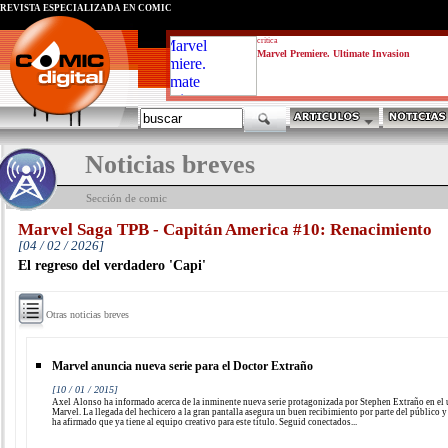
REVISTA ESPECIALIZADA EN CÓMIC
critica
Marvel Premiere. Ultimate Invasion
Noticias breves
Sección de comic
Marvel Saga TPB - Capitán America #10: Renacimiento
[04 / 02 / 2026]
El regreso del verdadero 'Capi'
Otras noticias breves
Marvel anuncia nueva serie para el Doctor Extraño
[10 / 01 / 2015]
Axel Alonso ha informado acerca de la inminente nueva serie protagonizada por Stephen Extraño en el
Marvel. La llegada del hechicero a la gran pantalla asegura un buen recibimiento por parte del público 
ha afirmado que ya tiene al equipo creativo para este título. Seguid conectados...