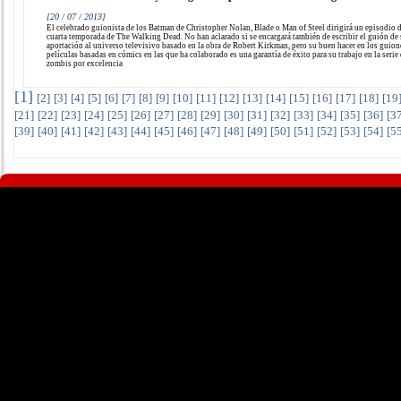
[20 / 07 / 2013]
El celebrado guionista de los Batman de Christopher Nolan, Blade o Man of Steel dirigirá un episodio d
cuarta temporada de The Walking Dead. No han aclarado si se encargará también de escribir el guión de
aportación al universo televisivo basado en la obra de Robert Kirkman, pero su buen hacer en los guion
películas basadas en cómics en las que ha colaborado es una garantía de éxito para su trabajo en la serie
zombis por excelencia
[
1
]
[
2
]
[
3
]
[
4
]
[
5
]
[
6
]
[
7
]
[
8
]
[
9
]
[
10
]
[
11
]
[
12
]
[
13
]
[
14
]
[
15
]
[
16
]
[
17
]
[
18
]
[
19
[
21
]
[
22
]
[
23
]
[
24
]
[
25
]
[
26
]
[
27
]
[
28
]
[
29
]
[
30
]
[
31
]
[
32
]
[
33
]
[
34
]
[
35
]
[
36
]
[
3
[
39
]
[
40
]
[
41
]
[
42
]
[
43
]
[
44
]
[
45
]
[
46
]
[
47
]
[
48
]
[
49
]
[
50
]
[
51
]
[
52
]
[
53
]
[
54
]
[
5