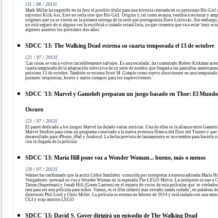
[11 / 08 / 2013]
Mark Millar ha sugerido en su foro el posible título para una historia centrada en su personaje Hit-Girl 
universo Kick Ass. Este no sería otro que Hit-Girl: Origins y, tal como avanza, vendría a recontar y amp
orígenes que ya se vieron en la primera entrega de la serie que protagoniza Dave Lizewski. Sin embargo,
no está seguro de si alguna vez la escribirá o cuándo estará lista, ya que comenta que va a estar 'muy oc
algunos asuntos los próximos dos años.'
SDCC '13: The Walking Dead estrena su cuarta temporada el 13 de octubre
[21 / 07 / 2013]
'Las cosas se van a volver increíblemente salvajes. Es una escalada', ha comentado Robert Kirkman acerc
cuarta temporada de la adaptación televisiva de su serie de zombis que llegará a las pantallas americanas
próximo 13 de octubre. También se estrena Scott M. Gimple como nuevo showrunner en una temporada
promete 'respuestas, horror y malos tiempos para los supervivientes.'
SDCC '13: Marvel y Gameloft preparan un juego basado en Thor: El Mundo
Oscuro
[21 / 07 / 2013]
El panel dedicado a los juegos Marvel ha dejado varias noticias. Una de ellas es la alianza entre Gamelo
Marvel Studios para crear un programa conectado a la nueva aventura fílmica del Dios del Trueno y que 
desarrollado para iPhone, iPad y Android. La fecha prevista de lanzamiento es noviembre para hacerla c
con la llegada de la película
SDCC '13: María Hill pone voz a Wonder Woman... bueno, más o menos
[20 / 07 / 2013]
Warner ha confirmado que la actriz Cobie Smulders -conocida por interpretar a nuestra adorada María Hi
Vengadores- prestará su voz a Wonder Woman en la esperada The LEGO Movie. La intérprete se une a 
Tatum (Superman) y Jonah Hill (Green Lantern) en el reparto de voces de esta películas que 'es verdade
rara para ser una película para niños. Vamos, es el film infantil más extraño jamás rodado', en palabras d
directores Phil Lord y Chris Miller. La película se estrena en febrero de 2014 y está rodada con una mez
CGI y stop motion LEGO
SDCC '13: David S. Goyer dirigirá un episodio de The Walking Dead