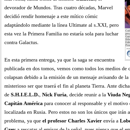
devorador de Mundos. Tras cuatro décadas, Marvel
decidió rendir homenaje a este mítico cómic
adaptándolo mediante la línea Ultimate al s.XXI, pero
Col
esta vez la Primera Familia no estaría sola para luchar
pes
Gui
Dib
contra Galactus.
Edit
Pre
PUN
En esta primera entrega, ya que la saga se encuentra
publicada en dos tomos, vemos como todos los medios de 
colapsan debido a la emisión de un mensaje avisando de la 
misterioso ser que traerá el fin al planeta Tierra. Ante dicha
de
S.H.I.E.L.D.
,
Nick Furia
, decide reunir a la
Viuda Ne
Capitán América
para conocer al responsable y el motivo 
localizada en Rusia. Pero estos no son los únicos que irán a
problema, ya que
el profesor Charles Xavier
envía a
Lob
Grey
a rescatar al emisor de la señal, pues piensa que el e