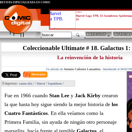
REVISTA ESPECIALIZADA EN CÓMIC
critica
Marvel Saga TPB. El Asombroso Spiderma
34
Coleccionable Ultimate # 18. Galactus 1:
La reinvención de la historia
Un artículo de
Antonio Cañestro Lanzadera
-
Introducido el 04/02/20
Etiquetas:
/
/
/
/
warren ellis
Marvel
Superhéroes
Fue en 1966 cuando
Stan Lee
y
Jack Kirby
crearon
la que hasta hoy sigue siendo la mejor historia de
los
Cuatro Fantásticos
. En ella veíamos como la
Primera Familia, sin ayuda de ningún otro personaje
marvelita, hacía frente al temible
Galactus
, el