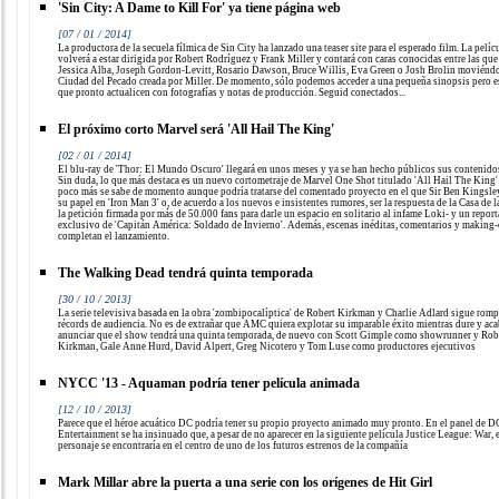
'Sin City: A Dame to Kill For' ya tiene página web
[07 / 01 / 2014]
La productora de la secuela fílmica de Sin City ha lanzado una teaser site para el esperado film. La pelíc
volverá a estar dirigida por Robert Rodríguez y Frank Miller y contará con caras conocidas entre las que
Jessica Alba, Joseph Gordon-Levitt, Rosario Dawson, Bruce Willis, Eva Green o Josh Brolin moviéndo
Ciudad del Pecado creada por Miller. De momento, sólo podemos acceder a una pequeña sinopsis pero 
que pronto actualicen con fotografías y notas de producción. Seguid conectados...
El próximo corto Marvel será 'All Hail The King'
[02 / 01 / 2014]
El blu-ray de 'Thor: El Mundo Oscuro' llegará en unos meses y ya se han hecho públicos sus contenidos
Sin duda, lo que más destaca es un nuevo cortometraje de Marvel One Shot titulado 'All Hail The King'
poco más se sabe de momento aunque podría tratarse del comentado proyecto en el que Sir Ben Kingsley
su papel en 'Iron Man 3' o, de acuerdo a los nuevos e insistentes rumores, ser la respuesta de la Casa de l
la petición firmada por más de 50.000 fans para darle un espacio en solitario al infame Loki- y un report
exclusivo de 'Capitán América: Soldado de Invierno'. Además, escenas inéditas, comentarios y making-
completan el lanzamiento.
The Walking Dead tendrá quinta temporada
[30 / 10 / 2013]
La serie televisiva basada en la obra 'zombipocalíptica' de Robert Kirkman y Charlie Adlard sigue rom
récords de audiencia. No es de extrañar que AMC quiera explotar su imparable éxito mientras dure y aca
anunciar que el show tendrá una quinta temporada, de nuevo con Scott Gimple como showrunner y Rob
Kirkman, Gale Anne Hurd, David Alpert, Greg Nicotero y Tom Luse como productores ejecutivos
NYCC '13 - Aquaman podría tener película animada
[12 / 10 / 2013]
Parece que el héroe acuático DC podría tener su propio proyecto animado muy pronto. En el panel de D
Entertainment se ha insinuado que, a pesar de no aparecer en la siguiente película Justice League: War, 
personaje se encontraría en el centro de uno de los futuros estrenos de la compañía
Mark Millar abre la puerta a una serie con los orígenes de Hit Girl