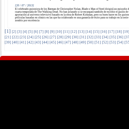
[20 / 07 / 2013]
El celebrado guionista de los Batman de Christopher Nolan, Blade o Man of Steel dirigirá un episodio d
cuarta temporada de The Walking Dead. No han aclarado si se encargará también de escribir el guión de
aportación al universo televisivo basado en la obra de Robert Kirkman, pero su buen hacer en los guion
películas basadas en cómics en las que ha colaborado es una garantía de éxito para su trabajo en la serie
zombis por excelencia
[
1
]
[
2
]
[
3
]
[
4
]
[
5
]
[
6
]
[
7
]
[
8
]
[
9
]
[
10
]
[
11
]
[
12
]
[
13
]
[
14
]
[
15
]
[
16
]
[
17
]
[
18
]
[
19
[
21
]
[
22
]
[
23
]
[
24
]
[
25
]
[
26
]
[
27
]
[
28
]
[
29
]
[
30
]
[
31
]
[
32
]
[
33
]
[
34
]
[
35
]
[
36
]
[
3
[
39
]
[
40
]
[
41
]
[
42
]
[
43
]
[
44
]
[
45
]
[
46
]
[
47
]
[
48
]
[
49
]
[
50
]
[
51
]
[
52
]
[
53
]
[
54
]
[
5