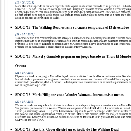
[11 / 08 / 2013]
Mark Millar ha sugerido en su foro el posible título para una historia centrada en su personaje Hit-Girl 
universo Kick Ass. Este no sería otro que Hit-Girl: Origins y, tal como avanza, vendría a recontar y amp
orígenes que ya se vieron en la primera entrega de la serie que protagoniza Dave Lizewski. Sin embargo,
no está seguro de si alguna vez la escribirá o cuándo estará lista, ya que comenta que va a estar 'muy oc
algunos asuntos los próximos dos años.'
SDCC '13: The Walking Dead estrena su cuarta temporada el 13 de octubre
[21 / 07 / 2013]
'Las cosas se van a volver increíblemente salvajes. Es una escalada', ha comentado Robert Kirkman acerc
cuarta temporada de la adaptación televisiva de su serie de zombis que llegará a las pantallas americanas
próximo 13 de octubre. También se estrena Scott M. Gimple como nuevo showrunner en una temporada
promete 'respuestas, horror y malos tiempos para los supervivientes.'
SDCC '13: Marvel y Gameloft preparan un juego basado en Thor: El Mundo
Oscuro
[21 / 07 / 2013]
El panel dedicado a los juegos Marvel ha dejado varias noticias. Una de ellas es la alianza entre Gamelo
Marvel Studios para crear un programa conectado a la nueva aventura fílmica del Dios del Trueno y que 
desarrollado para iPhone, iPad y Android. La fecha prevista de lanzamiento es noviembre para hacerla c
con la llegada de la película
SDCC '13: María Hill pone voz a Wonder Woman... bueno, más o menos
[20 / 07 / 2013]
Warner ha confirmado que la actriz Cobie Smulders -conocida por interpretar a nuestra adorada María Hi
Vengadores- prestará su voz a Wonder Woman en la esperada The LEGO Movie. La intérprete se une a 
Tatum (Superman) y Jonah Hill (Green Lantern) en el reparto de voces de esta películas que 'es verdade
rara para ser una película para niños. Vamos, es el film infantil más extraño jamás rodado', en palabras d
directores Phil Lord y Chris Miller. La película se estrena en febrero de 2014 y está rodada con una mez
CGI y stop motion LEGO
SDCC '13: David S. Goyer dirigirá un episodio de The Walking Dead