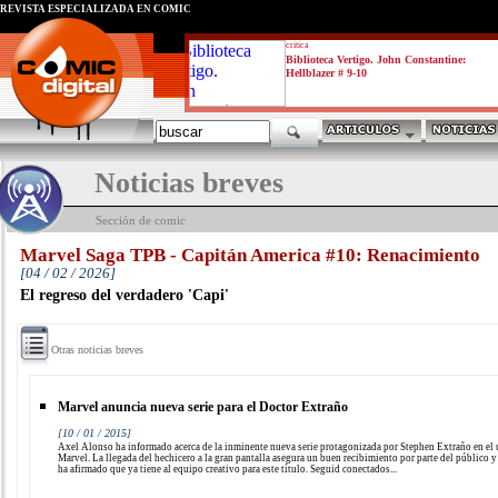
REVISTA ESPECIALIZADA EN CÓMIC
critica
Biblioteca Vertigo. John Constantine:
Hellblazer # 9-10
Noticias breves
Sección de comic
Marvel Saga TPB - Capitán America #10: Renacimiento
[04 / 02 / 2026]
El regreso del verdadero 'Capi'
Otras noticias breves
Marvel anuncia nueva serie para el Doctor Extraño
[10 / 01 / 2015]
Axel Alonso ha informado acerca de la inminente nueva serie protagonizada por Stephen Extraño en el
Marvel. La llegada del hechicero a la gran pantalla asegura un buen recibimiento por parte del público 
ha afirmado que ya tiene al equipo creativo para este título. Seguid conectados...