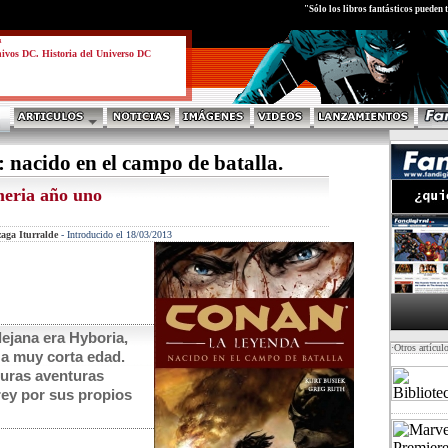
test
"Sólo los libros fantásticos pueden 
a
ivos DC. Historia del Universo DC
 nacido en el campo de batalla.
eria año uno
aga Iturralde
-
Introducido el 18/03/2013
lejana era Hyboria,
·Otros artícul
 a muy corta edad.
turas aventuras
rey por sus propios