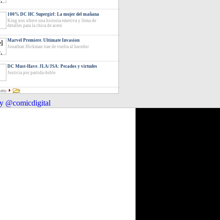
100% DC HC Supergirl: La mujer del mañana
King nos ofrece una historia emotiva y llena de
detalles para la chica de acero
Marvel Premiere. Ultimate Invasion
Jonathan Hickman trae de vuelta al hacedor
DC Must-Have. JLA/JSA: Pecados y virtudes
Justicia por partida doble
leto
y @comicdigital