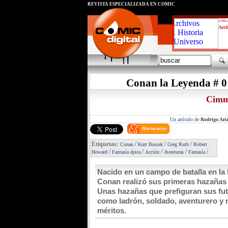
REVISTA ESPECIALIZADA EN CÓMIC
critic
Arch
Conan la Leyenda # 0:
Cimm
Un artículo de
Rodrigo Ariz
Etiquetas:
/
/
/
Conan
Kurt Busiek
Greg Ruth
Robert
/
/
/
/
/
Howard
Fantasía épica
Acción
Aventuras
Fantasía
Nacido en un campo de batalla en la 
Conan realizó sus primeras hazañas
Unas hazañas que prefiguran sus fu
como ladrón, soldado, aventurero y 
méritos.