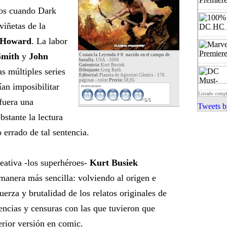
os cuando Dark
viñetas de la
 Howard
. La labor
Smith
y
John
Conan la Leyenda # 0: nacido en el campo de
batalla.
USA - 2006
Guionista:
Kurt Busiek
as múltiples series
Dibujante:
Greg Ruth
Editorial:
Planeta de Agostini Cómics - 176
páginas -
color
Precio:
18,95
an imposibilitar
PUNTUACION
Listado comp
fuera una
5/5
Tweets b
bstante la lectura
errado de tal sentencia.
eativa -los superhéroes-
Kurt Busiek
 manera más sencilla: volviendo al origen e
erza y brutalidad de los relatos originales de
encias y censuras con las que tuvieron que
rior versión en comic.