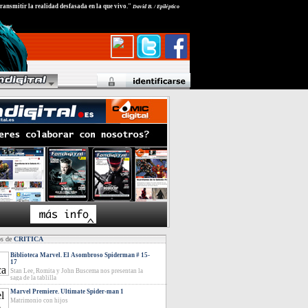
transmitir la realidad desfasada en la que vivo."
David B. / Epiléptico
os de
CRITICA
Biblioteca Marvel. El Asombroso Spiderman # 15-
17
Stan Lee, Romita y John Buscema nos presentan la
saga de la tablilla
Marvel Premiere. Ultimate Spider-man 1
Matrimonio con hijos