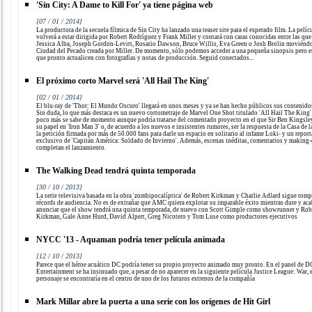
'Sin City: A Dame to Kill For' ya tiene página web
[07 / 01 / 2014]
La productora de la secuela fílmica de Sin City ha lanzado una teaser site para el esperado film. La pelíc
volverá a estar dirigida por Robert Rodríguez y Frank Miller y contará con caras conocidas entre las que
Jessica Alba, Joseph Gordon-Levitt, Rosario Dawson, Bruce Willis, Eva Green o Josh Brolin moviéndo
Ciudad del Pecado creada por Miller. De momento, sólo podemos acceder a una pequeña sinopsis pero 
que pronto actualicen con fotografías y notas de producción. Seguid conectados...
El próximo corto Marvel será 'All Hail The King'
[02 / 01 / 2014]
El blu-ray de 'Thor: El Mundo Oscuro' llegará en unos meses y ya se han hecho públicos sus contenidos
Sin duda, lo que más destaca es un nuevo cortometraje de Marvel One Shot titulado 'All Hail The King'
poco más se sabe de momento aunque podría tratarse del comentado proyecto en el que Sir Ben Kingsley
su papel en 'Iron Man 3' o, de acuerdo a los nuevos e insistentes rumores, ser la respuesta de la Casa de l
la petición firmada por más de 50.000 fans para darle un espacio en solitario al infame Loki- y un report
exclusivo de 'Capitán América: Soldado de Invierno'. Además, escenas inéditas, comentarios y making-
completan el lanzamiento.
The Walking Dead tendrá quinta temporada
[30 / 10 / 2013]
La serie televisiva basada en la obra 'zombipocalíptica' de Robert Kirkman y Charlie Adlard sigue rom
récords de audiencia. No es de extrañar que AMC quiera explotar su imparable éxito mientras dure y aca
anunciar que el show tendrá una quinta temporada, de nuevo con Scott Gimple como showrunner y Rob
Kirkman, Gale Anne Hurd, David Alpert, Greg Nicotero y Tom Luse como productores ejecutivos
NYCC '13 - Aquaman podría tener película animada
[12 / 10 / 2013]
Parece que el héroe acuático DC podría tener su propio proyecto animado muy pronto. En el panel de D
Entertainment se ha insinuado que, a pesar de no aparecer en la siguiente película Justice League: War, 
personaje se encontraría en el centro de uno de los futuros estrenos de la compañía
Mark Millar abre la puerta a una serie con los orígenes de Hit Girl