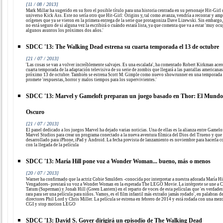
[11 / 08 / 2013]
Mark Millar ha sugerido en su foro el posible título para una historia centrada en su personaje Hit-Girl 
universo Kick Ass. Este no sería otro que Hit-Girl: Origins y, tal como avanza, vendría a recontar y amp
orígenes que ya se vieron en la primera entrega de la serie que protagoniza Dave Lizewski. Sin embargo,
no está seguro de si alguna vez la escribirá o cuándo estará lista, ya que comenta que va a estar 'muy oc
algunos asuntos los próximos dos años.'
SDCC '13: The Walking Dead estrena su cuarta temporada el 13 de octubre
[21 / 07 / 2013]
'Las cosas se van a volver increíblemente salvajes. Es una escalada', ha comentado Robert Kirkman acerc
cuarta temporada de la adaptación televisiva de su serie de zombis que llegará a las pantallas americanas
próximo 13 de octubre. También se estrena Scott M. Gimple como nuevo showrunner en una temporada
promete 'respuestas, horror y malos tiempos para los supervivientes.'
SDCC '13: Marvel y Gameloft preparan un juego basado en Thor: El Mundo
Oscuro
[21 / 07 / 2013]
El panel dedicado a los juegos Marvel ha dejado varias noticias. Una de ellas es la alianza entre Gamelo
Marvel Studios para crear un programa conectado a la nueva aventura fílmica del Dios del Trueno y que 
desarrollado para iPhone, iPad y Android. La fecha prevista de lanzamiento es noviembre para hacerla c
con la llegada de la película
SDCC '13: María Hill pone voz a Wonder Woman... bueno, más o menos
[20 / 07 / 2013]
Warner ha confirmado que la actriz Cobie Smulders -conocida por interpretar a nuestra adorada María Hi
Vengadores- prestará su voz a Wonder Woman en la esperada The LEGO Movie. La intérprete se une a 
Tatum (Superman) y Jonah Hill (Green Lantern) en el reparto de voces de esta películas que 'es verdade
rara para ser una película para niños. Vamos, es el film infantil más extraño jamás rodado', en palabras d
directores Phil Lord y Chris Miller. La película se estrena en febrero de 2014 y está rodada con una mez
CGI y stop motion LEGO
SDCC '13: David S. Goyer dirigirá un episodio de The Walking Dead