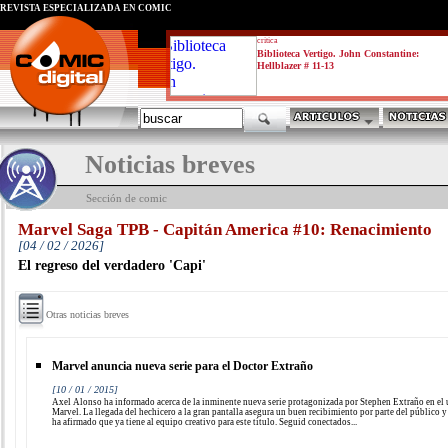
REVISTA ESPECIALIZADA EN CÓMIC
critica
Biblioteca Vertigo. John Constantine:
Hellblazer # 11-13
Noticias breves
Sección de comic
Marvel Saga TPB - Capitán America #10: Renacimiento
[04 / 02 / 2026]
El regreso del verdadero 'Capi'
Otras noticias breves
Marvel anuncia nueva serie para el Doctor Extraño
[10 / 01 / 2015]
Axel Alonso ha informado acerca de la inminente nueva serie protagonizada por Stephen Extraño en el
Marvel. La llegada del hechicero a la gran pantalla asegura un buen recibimiento por parte del público 
ha afirmado que ya tiene al equipo creativo para este título. Seguid conectados...