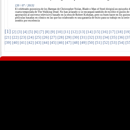
[20 / 07 / 2013]
El celebrado guionista de los Batman de Christopher Nolan, Blade o Man of Steel dirigirá un episodio d
cuarta temporada de The Walking Dead. No han aclarado si se encargará también de escribir el guión de
aportación al universo televisivo basado en la obra de Robert Kirkman, pero su buen hacer en los guion
películas basadas en cómics en las que ha colaborado es una garantía de éxito para su trabajo en la serie
zombis por excelencia
[
1
]
[
2
]
[
3
]
[
4
]
[
5
]
[
6
]
[
7
]
[
8
]
[
9
]
[
10
]
[
11
]
[
12
]
[
13
]
[
14
]
[
15
]
[
16
]
[
17
]
[
18
]
[
19
[
21
]
[
22
]
[
23
]
[
24
]
[
25
]
[
26
]
[
27
]
[
28
]
[
29
]
[
30
]
[
31
]
[
32
]
[
33
]
[
34
]
[
35
]
[
36
]
[
3
[
39
]
[
40
]
[
41
]
[
42
]
[
43
]
[
44
]
[
45
]
[
46
]
[
47
]
[
48
]
[
49
]
[
50
]
[
51
]
[
52
]
[
53
]
[
54
]
[
5