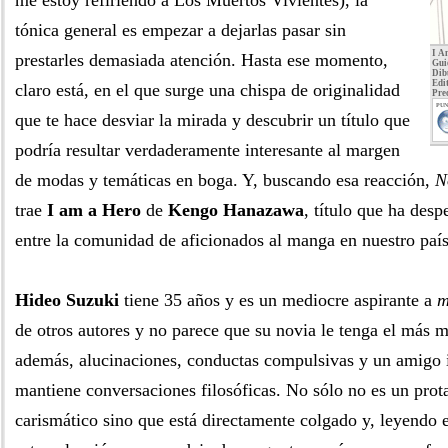
me estoy refiriendo a Los Muertos Vivientes), la
tónica general es empezar a dejarlas pasar sin
I A
prestarles demasiada atención. Hasta ese momento,
Gui
Dib
Edit
claro está, en el que surge una chispa de originalidad
Pre
PUN
que te hace desviar la mirada y descubrir un título que
podría resultar verdaderamente interesante al margen
de modas y temáticas en boga. Y, buscando esa reacción,
N
trae
I am a Hero
de
Kengo Hanazawa
, título que ha desp
entre la comunidad de aficionados al manga en nuestro país
Hideo Suzuki
tiene 35 años y es un mediocre aspirante a
m
de otros autores y no parece que su novia le tenga el más 
además, alucinaciones, conductas compulsivas y un amigo 
mantiene conversaciones filosóficas. No sólo no es un prot
carismático sino que está directamente colgado y, leyendo