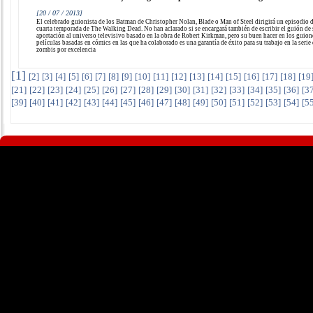
[20 / 07 / 2013]
El celebrado guionista de los Batman de Christopher Nolan, Blade o Man of Steel dirigirá un episodio d
cuarta temporada de The Walking Dead. No han aclarado si se encargará también de escribir el guión de
aportación al universo televisivo basado en la obra de Robert Kirkman, pero su buen hacer en los guion
películas basadas en cómics en las que ha colaborado es una garantía de éxito para su trabajo en la serie
zombis por excelencia
[
1
]
[
2
]
[
3
]
[
4
]
[
5
]
[
6
]
[
7
]
[
8
]
[
9
]
[
10
]
[
11
]
[
12
]
[
13
]
[
14
]
[
15
]
[
16
]
[
17
]
[
18
]
[
19
[
21
]
[
22
]
[
23
]
[
24
]
[
25
]
[
26
]
[
27
]
[
28
]
[
29
]
[
30
]
[
31
]
[
32
]
[
33
]
[
34
]
[
35
]
[
36
]
[
3
[
39
]
[
40
]
[
41
]
[
42
]
[
43
]
[
44
]
[
45
]
[
46
]
[
47
]
[
48
]
[
49
]
[
50
]
[
51
]
[
52
]
[
53
]
[
54
]
[
5