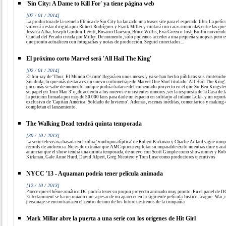
'Sin City: A Dame to Kill For' ya tiene página web
[07 / 01 / 2014]
La productora de la secuela fílmica de Sin City ha lanzado una teaser site para el esperado film. La pelíc
volverá a estar dirigida por Robert Rodríguez y Frank Miller y contará con caras conocidas entre las que
Jessica Alba, Joseph Gordon-Levitt, Rosario Dawson, Bruce Willis, Eva Green o Josh Brolin moviéndo
Ciudad del Pecado creada por Miller. De momento, sólo podemos acceder a una pequeña sinopsis pero 
que pronto actualicen con fotografías y notas de producción. Seguid conectados...
El próximo corto Marvel será 'All Hail The King'
[02 / 01 / 2014]
El blu-ray de 'Thor: El Mundo Oscuro' llegará en unos meses y ya se han hecho públicos sus contenidos
Sin duda, lo que más destaca es un nuevo cortometraje de Marvel One Shot titulado 'All Hail The King'
poco más se sabe de momento aunque podría tratarse del comentado proyecto en el que Sir Ben Kingsley
su papel en 'Iron Man 3' o, de acuerdo a los nuevos e insistentes rumores, ser la respuesta de la Casa de l
la petición firmada por más de 50.000 fans para darle un espacio en solitario al infame Loki- y un report
exclusivo de 'Capitán América: Soldado de Invierno'. Además, escenas inéditas, comentarios y making-
completan el lanzamiento.
The Walking Dead tendrá quinta temporada
[30 / 10 / 2013]
La serie televisiva basada en la obra 'zombipocalíptica' de Robert Kirkman y Charlie Adlard sigue rom
récords de audiencia. No es de extrañar que AMC quiera explotar su imparable éxito mientras dure y aca
anunciar que el show tendrá una quinta temporada, de nuevo con Scott Gimple como showrunner y Rob
Kirkman, Gale Anne Hurd, David Alpert, Greg Nicotero y Tom Luse como productores ejecutivos
NYCC '13 - Aquaman podría tener película animada
[12 / 10 / 2013]
Parece que el héroe acuático DC podría tener su propio proyecto animado muy pronto. En el panel de D
Entertainment se ha insinuado que, a pesar de no aparecer en la siguiente película Justice League: War, 
personaje se encontraría en el centro de uno de los futuros estrenos de la compañía
Mark Millar abre la puerta a una serie con los orígenes de Hit Girl