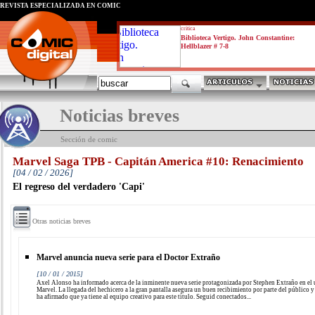
REVISTA ESPECIALIZADA EN CÓMIC
critica
Biblioteca Vertigo. John Constantine:
Hellblazer # 7-8
Noticias breves
Sección de comic
Marvel Saga TPB - Capitán America #10: Renacimiento
[04 / 02 / 2026]
El regreso del verdadero 'Capi'
Otras noticias breves
Marvel anuncia nueva serie para el Doctor Extraño
[10 / 01 / 2015]
Axel Alonso ha informado acerca de la inminente nueva serie protagonizada por Stephen Extraño en el
Marvel. La llegada del hechicero a la gran pantalla asegura un buen recibimiento por parte del público 
ha afirmado que ya tiene al equipo creativo para este título. Seguid conectados...