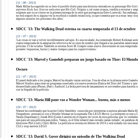
[11 / 08 / 2013]
Mark Millar ha sugerido en su foro el posible título para una historia centrada en su personaje Hit-Girl 
universo Kick Ass. Este no sería otro que Hit-Girl: Origins y, tal como avanza, vendría a recontar y amp
orígenes que ya se vieron en la primera entrega de la serie que protagoniza Dave Lizewski. Sin embargo,
no está seguro de si alguna vez la escribirá o cuándo estará lista, ya que comenta que va a estar 'muy oc
algunos asuntos los próximos dos años.'
SDCC '13: The Walking Dead estrena su cuarta temporada el 13 de octubre
[21 / 07 / 2013]
'Las cosas se van a volver increíblemente salvajes. Es una escalada', ha comentado Robert Kirkman acerc
cuarta temporada de la adaptación televisiva de su serie de zombis que llegará a las pantallas americanas
próximo 13 de octubre. También se estrena Scott M. Gimple como nuevo showrunner en una temporada
promete 'respuestas, horror y malos tiempos para los supervivientes.'
SDCC '13: Marvel y Gameloft preparan un juego basado en Thor: El Mundo
Oscuro
[21 / 07 / 2013]
El panel dedicado a los juegos Marvel ha dejado varias noticias. Una de ellas es la alianza entre Gamelo
Marvel Studios para crear un programa conectado a la nueva aventura fílmica del Dios del Trueno y que 
desarrollado para iPhone, iPad y Android. La fecha prevista de lanzamiento es noviembre para hacerla c
con la llegada de la película
SDCC '13: María Hill pone voz a Wonder Woman... bueno, más o menos
[20 / 07 / 2013]
Warner ha confirmado que la actriz Cobie Smulders -conocida por interpretar a nuestra adorada María Hi
Vengadores- prestará su voz a Wonder Woman en la esperada The LEGO Movie. La intérprete se une a 
Tatum (Superman) y Jonah Hill (Green Lantern) en el reparto de voces de esta películas que 'es verdade
rara para ser una película para niños. Vamos, es el film infantil más extraño jamás rodado', en palabras d
directores Phil Lord y Chris Miller. La película se estrena en febrero de 2014 y está rodada con una mez
CGI y stop motion LEGO
SDCC '13: David S. Goyer dirigirá un episodio de The Walking Dead